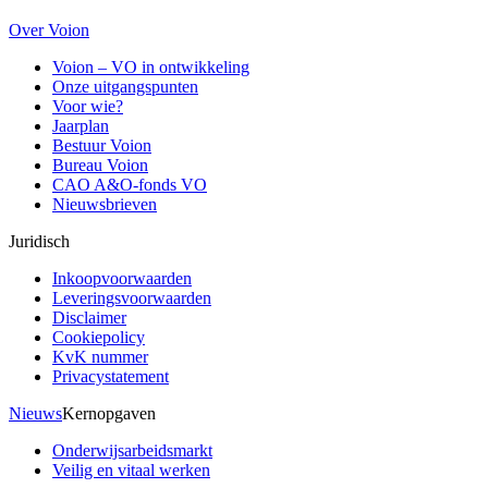
Over Voion
Voion – VO in ontwikkeling
Onze uitgangspunten
Voor wie?
Jaarplan
Bestuur Voion
Bureau Voion
CAO A&O-fonds VO
Nieuwsbrieven
Juridisch
Inkoopvoorwaarden
Leveringsvoorwaarden
Disclaimer
Cookiepolicy
KvK nummer
Privacystatement
Nieuws
Kernopgaven
Onderwijsarbeidsmarkt
Veilig en vitaal werken