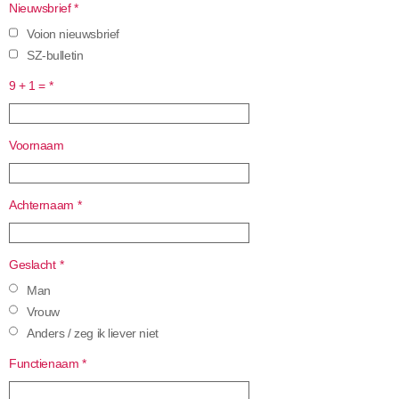
Nieuwsbrief
*
Voion nieuwsbrief
SZ-bulletin
9 + 1 =
*
Voornaam
Achternaam
*
Geslacht
*
Man
Vrouw
Anders / zeg ik liever niet
Functienaam
*