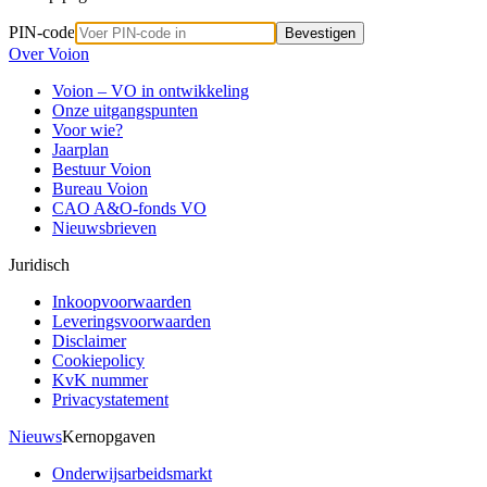
PIN-code
Bevestigen
Over Voion
Voion – VO in ontwikkeling
Onze uitgangspunten
Voor wie?
Jaarplan
Bestuur Voion
Bureau Voion
CAO A&O-fonds VO
Nieuwsbrieven
Juridisch
Inkoopvoorwaarden
Leveringsvoorwaarden
Disclaimer
Cookiepolicy
KvK nummer
Privacystatement
Nieuws
Kernopgaven
Onderwijsarbeidsmarkt