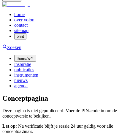
home
over voion
contact
sitemap
print
Zoeken
thema's
inspiratie
publicaties
instrumenten
nieuws
agenda
Conceptpagina
Deze pagina is niet gepubliceerd. Voer de PIN-code in om de
conceptversie te bekijken.
Let op:
Na verificatie blijft je sessie 24 uur geldig voor alle
conceptpagina's.