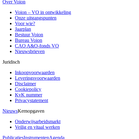
Over Voion
Voion – VO in ontwikkeling
Onze uitgangspunten
Voor wie?
Jaarplan
Bestuur Voion
Bureau Voion
CAO A&O-fonds VO
Nieuwsbrieven
Juridisch
Inkoopvoorwaarden
Leveringsvoorwaarden
Disclaimer
Cookiepolicy
KvK nummer
Privacystatement
Nieuws
Kernopgaven
Onderwijsarbeidsmarkt
Veilig en vitaal werken
Publicaties
Instrumenten
Agenda