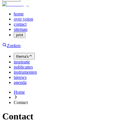
home
over voion
contact
sitemap
print
Zoeken
thema's
inspiratie
publicaties
instrumenten
nieuws
agenda
Home
Contact
Contact