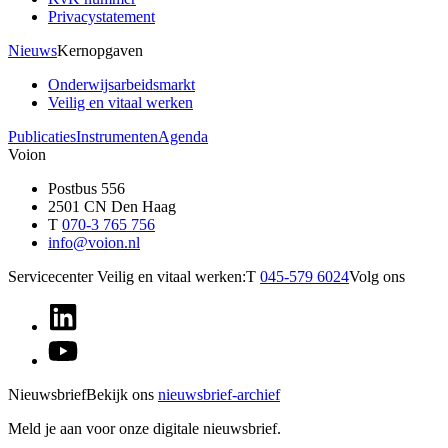
Privacystatement
Nieuws
Kernopgaven
Onderwijsarbeidsmarkt
Veilig en vitaal werken
Publicaties
Instrumenten
Agenda
Voion
Postbus 556
2501 CN Den Haag
T
070-3 765 756
info@voion.nl
Servicecenter Veilig en vitaal werken:
T
045-579 6024
Volg ons
Nieuwsbrief
Bekijk ons
nieuwsbrief-archief
Meld je aan voor onze digitale nieuwsbrief.