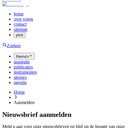
home
over voion
contact
sitemap
print
Zoeken
thema's
inspiratie
publicaties
instrumenten
nieuws
agenda
Home
Aanmelden
Nieuwsbrief aanmelden
Meld u aan voor onze nieuwsbrieven en blijf op de hoogte van onze