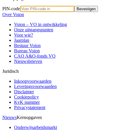
PIN-code
Bevestigen
Over Voion
Voion – VO in ontwikkeling
Onze uitgangspunten
Voor wie?
Jaarplan
Bestuur Voion
Bureau Voion
CAO A&O-fonds VO
Nieuwsbrieven
Juridisch
Inkoopvoorwaarden
Leveringsvoorwaarden
Disclaimer
Cookiepolicy
KvK nummer
Privacystatement
Nieuws
Kernopgaven
Onderwijsarbeidsmarkt