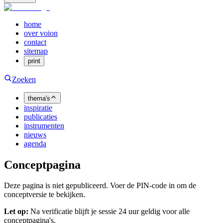
home
over voion
contact
sitemap
print
Zoeken
thema's
inspiratie
publicaties
instrumenten
nieuws
agenda
Conceptpagina
Deze pagina is niet gepubliceerd. Voer de PIN-code in om de
conceptversie te bekijken.
Let op:
Na verificatie blijft je sessie 24 uur geldig voor alle
conceptpagina's.