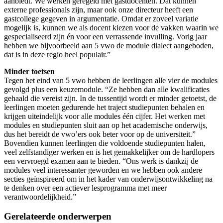
aanbiedt. We werken geregeld met gastdocenten. Dat kunnen
externe professionals zijn, maar ook onze directeur heeft een
gastcollege gegeven in argumentatie. Omdat er zoveel variatie
mogelijk is, kunnen we als docent kiezen voor de vakken waarin we
gespecialiseerd zijn én voor een verrassende invulling. Vorig jaar
hebben we bijvoorbeeld aan 5 vwo de module dialect aangeboden,
dat is in deze regio heel populair.”
Minder toetsen
Tegen het eind van 5 vwo hebben de leerlingen alle vier de modules
gevolgd plus een keuzemodule. “Ze hebben dan alle kwalificaties
gehaald die vereist zijn. In de tussentijd wordt er minder getoetst, de
leerlingen moeten gedurende het traject studiepunten behalen en
krijgen uiteindelijk voor alle modules één cijfer. Het werken met
modules en studiepunten sluit aan op het academische onderwijs,
dus het bereidt de vwo’ers ook beter voor op de universiteit.”
Bovendien kunnen leerlingen die voldoende studiepunten halen,
veel zelfstandiger werken en is het gemakkelijker om de hardlopers
een vervroegd examen aan te bieden. “Ons werk is dankzij de
modules veel interessanter geworden en we hebben ook andere
secties geïnspireerd om in het kader van onderwijsontwikkeling na
te denken over een actiever lesprogramma met meer
verantwoordelijkheid.”
Gerelateerde onderwerpen