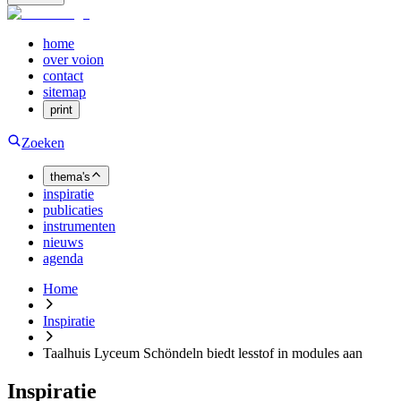
home
over voion
contact
sitemap
print
Zoeken
thema's
inspiratie
publicaties
instrumenten
nieuws
agenda
Home
Inspiratie
Taalhuis Lyceum Schöndeln biedt lesstof in modules aan
Inspiratie