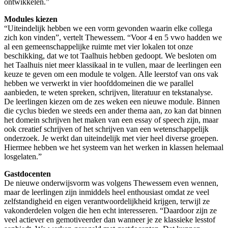
ontwikkelen.”
Modules kiezen
“Uiteindelijk hebben we een vorm gevonden waarin elke collega
zich kon vinden”, vertelt Thewessem. “Voor 4 en 5 vwo hadden we
al een gemeenschappelijke ruimte met vier lokalen tot onze
beschikking, dat we tot Taalhuis hebben gedoopt. We besloten om
het Taalhuis niet meer klassikaal in te vullen, maar de leerlingen een
keuze te geven om een module te volgen. Alle leerstof van ons vak
hebben we verwerkt in vier hoofddomeinen die we parallel
aanbieden, te weten spreken, schrijven, literatuur en tekstanalyse.
De leerlingen kiezen om de zes weken een nieuwe module. Binnen
die cyclus bieden we steeds een ander thema aan, zo kan dat binnen
het domein schrijven het maken van een essay of speech zijn, maar
ook creatief schrijven of het schrijven van een wetenschappelijk
onderzoek. Je werkt dan uiteindelijk met vier heel diverse groepen.
Hiermee hebben we het systeem van het werken in klassen helemaal
losgelaten.”
Gastdocenten
De nieuwe onderwijsvorm was volgens Thewessem even wennen,
maar de leerlingen zijn inmiddels heel enthousiast omdat ze veel
zelfstandigheid en eigen verantwoordelijkheid krijgen, terwijl ze
vakonderdelen volgen die hen echt interesseren. “Daardoor zijn ze
veel actiever en gemotiveerder dan wanneer je ze klassieke lesstof