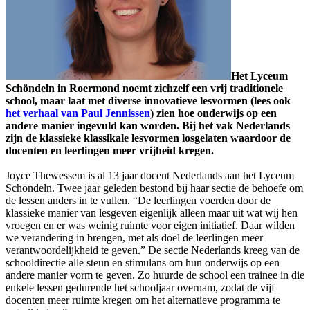
Het Lyceum
Schöndeln in Roermond noemt zichzelf een vrij traditionele
school, maar laat met diverse innovatieve lesvormen (lees ook
het verhaal van Paul Jennissen
) zien hoe onderwijs op een
andere manier ingevuld kan worden. Bij het vak Nederlands
zijn de klassieke klassikale lesvormen losgelaten waardoor de
docenten en leerlingen meer vrijheid kregen.
Joyce Thewessem is al 13 jaar docent Nederlands aan het Lyceum
Schöndeln. Twee jaar geleden bestond bij haar sectie de behoefe om
de lessen anders in te vullen. “De leerlingen voerden door de
klassieke manier van lesgeven eigenlijk alleen maar uit wat wij hen
vroegen en er was weinig ruimte voor eigen initiatief. Daar wilden
we verandering in brengen, met als doel de leerlingen meer
verantwoordelijkheid te geven.” De sectie Nederlands kreeg van de
schooldirectie alle steun en stimulans om hun onderwijs op een
andere manier vorm te geven. Zo huurde de school een trainee in die
enkele lessen gedurende het schooljaar overnam, zodat de vijf
docenten meer ruimte kregen om het alternatieve programma te