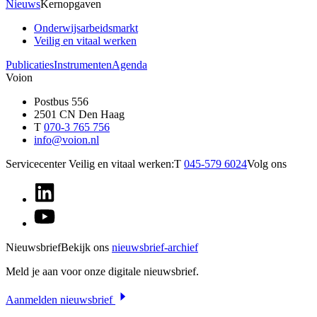
Nieuws
Kernopgaven
Onderwijsarbeidsmarkt
Veilig en vitaal werken
Publicaties
Instrumenten
Agenda
Voion
Postbus 556
2501 CN Den Haag
T
070-3 765 756
info@voion.nl
Servicecenter Veilig en vitaal werken:
T
045-579 6024
Volg ons
Nieuwsbrief
Bekijk ons
nieuwsbrief-archief
Meld je aan voor onze digitale nieuwsbrief.
Aanmelden nieuwsbrief