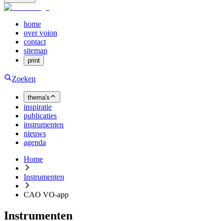
home
over voion
contact
sitemap
print
Zoeken
thema's
inspiratie
publicaties
instrumenten
nieuws
agenda
Home
Instrumenten
CAO VO-app
Instrumenten