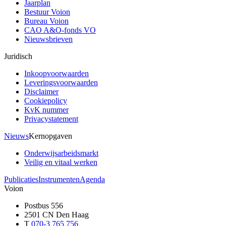
Jaarplan
Bestuur Voion
Bureau Voion
CAO A&O-fonds VO
Nieuwsbrieven
Juridisch
Inkoopvoorwaarden
Leveringsvoorwaarden
Disclaimer
Cookiepolicy
KvK nummer
Privacystatement
Nieuws
Kernopgaven
Onderwijsarbeidsmarkt
Veilig en vitaal werken
Publicaties
Instrumenten
Agenda
Voion
Postbus 556
2501 CN Den Haag
T
070-3 765 756