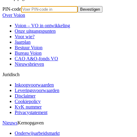
PIN-code
Bevestigen
Over Voion
Voion – VO in ontwikkeling
Onze uitgangspunten
Voor wie?
Jaarplan
Bestuur Voion
Bureau Voion
CAO A&O-fonds VO
Nieuwsbrieven
Juridisch
Inkoopvoorwaarden
Leveringsvoorwaarden
Disclaimer
Cookiepolicy
KvK nummer
Privacystatement
Nieuws
Kernopgaven
Onderwijsarbeidsmarkt