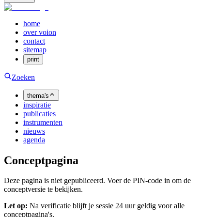
home
over voion
contact
sitemap
print
Zoeken
thema's
inspiratie
publicaties
instrumenten
nieuws
agenda
Conceptpagina
Deze pagina is niet gepubliceerd. Voer de PIN-code in om de
conceptversie te bekijken.
Let op:
Na verificatie blijft je sessie 24 uur geldig voor alle
conceptpagina's.