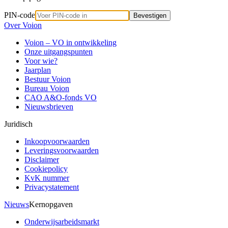
PIN-code
Bevestigen
Over Voion
Voion – VO in ontwikkeling
Onze uitgangspunten
Voor wie?
Jaarplan
Bestuur Voion
Bureau Voion
CAO A&O-fonds VO
Nieuwsbrieven
Juridisch
Inkoopvoorwaarden
Leveringsvoorwaarden
Disclaimer
Cookiepolicy
KvK nummer
Privacystatement
Nieuws
Kernopgaven
Onderwijsarbeidsmarkt