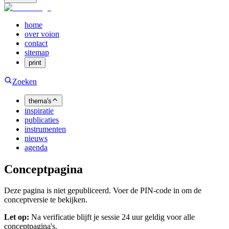
home
over voion
contact
sitemap
print
Zoeken
thema's
inspiratie
publicaties
instrumenten
nieuws
agenda
Conceptpagina
Deze pagina is niet gepubliceerd. Voer de PIN-code in om de
conceptversie te bekijken.
Let op:
Na verificatie blijft je sessie 24 uur geldig voor alle
conceptpagina's.