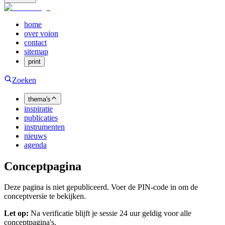
home
over voion
contact
sitemap
print
Zoeken
thema's
inspiratie
publicaties
instrumenten
nieuws
agenda
Conceptpagina
Deze pagina is niet gepubliceerd. Voer de PIN-code in om de
conceptversie te bekijken.
Let op:
Na verificatie blijft je sessie 24 uur geldig voor alle
conceptpagina's.