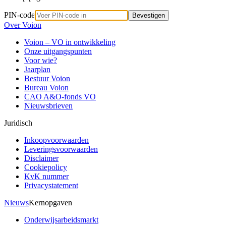
PIN-code
Bevestigen
Over Voion
Voion – VO in ontwikkeling
Onze uitgangspunten
Voor wie?
Jaarplan
Bestuur Voion
Bureau Voion
CAO A&O-fonds VO
Nieuwsbrieven
Juridisch
Inkoopvoorwaarden
Leveringsvoorwaarden
Disclaimer
Cookiepolicy
KvK nummer
Privacystatement
Nieuws
Kernopgaven
Onderwijsarbeidsmarkt