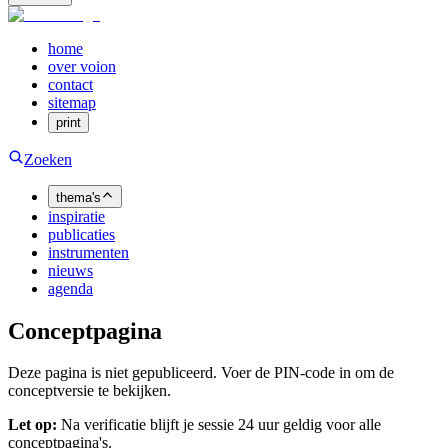
home
over voion
contact
sitemap
print
Zoeken
thema's
inspiratie
publicaties
instrumenten
nieuws
agenda
Conceptpagina
Deze pagina is niet gepubliceerd. Voer de PIN-code in om de
conceptversie te bekijken.
Let op:
Na verificatie blijft je sessie 24 uur geldig voor alle
conceptpagina's.