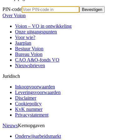
PIN-code
Bevestigen
Over Voion
Voion – VO in ontwikkeling
Onze uitgangspunten
Voor wie?
Jaarplan
Bestuur Voion
Bureau Voion
CAO A&O-fonds VO
Nieuwsbrieven
Juridisch
Inkoopvoorwaarden
Leveringsvoorwaarden
Disclaimer
Cookiepolicy
KvK nummer
Privacystatement
Nieuws
Kernopgaven
Onderwijsarbeidsmarkt