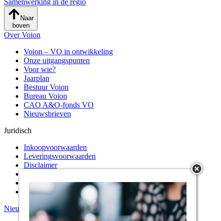
Samenwerking in de regio
Naar
boven
Over Voion
Voion – VO in ontwikkeling
Onze uitgangspunten
Voor wie?
Jaarplan
Bestuur Voion
Bureau Voion
CAO A&O-fonds VO
Nieuwsbrieven
Juridisch
Inkoopvoorwaarden
Leveringsvoorwaarden
Disclaimer
Cookiepolicy
KvK nummer
Privacystatement
Nieuws
Kernopgaven