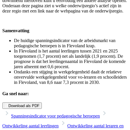
downmenu hierboven kunt u eenvoudig een andere analyse openen.
Onderaan deze pagina ziet u welke onderwijsregio’s actief zijn in
deze regio met een link naar de webpagina van de onderwijsregio.
Samenvatting
De huidige spanningsindicator van de arbeidsmarkt van
pedagogische beroepen is in Flevoland krap.
In Flevoland is het aantal leerlingen tussen 2021 en 2025
toegenomen (1,7 procent) net als landelijk (1,9 procent). De
prognose is dat het leerlingenaantal in Flevoland de komende
jaren afneemt met 0,6 procent.
Ondanks een stijging in werkgelegenheid daalt de relatieve
onvervulde werkgelegenheid voor vo-leraren en schoolleiders
in Flevoland, van 8,6 naar 7,3 procent in 2030.
Ga snel naar:
Download als PDF
Spanningsindicator voor pedagogische beroepen
Ontwikkeling aantal leerlingen
Ontwikkeling aantal leraren en