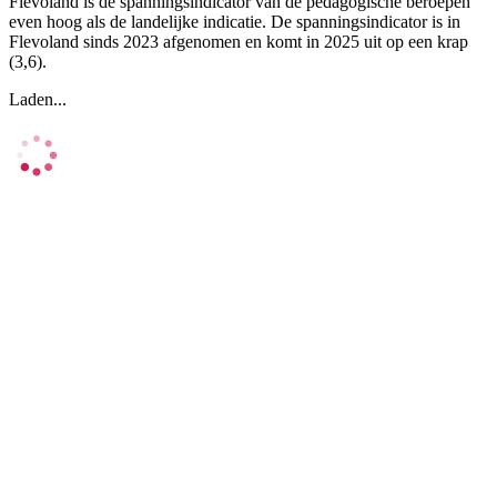
Flevoland is de spanningsindicator van de pedagogische beroepen
even hoog als de landelijke indicatie. De spanningsindicator is in
Flevoland sinds 2023 afgenomen en komt in 2025 uit op een krap
(3,6).
Laden...