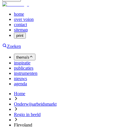
home
over voion
contact
sitemap
print
Zoeken
thema's
inspiratie
publicaties
instrumenten
nieuws
agenda
Home
Onderwijsarbeidsmarkt
Regio in beeld
Flevoland