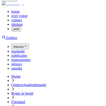
home
over voion
contact
sitemap
print
Zoeken
thema's
inspiratie
publicaties
instrumenten
nieuws
agenda
Home
Onderwijsarbeidsmarkt
Regio in beeld
Friesland