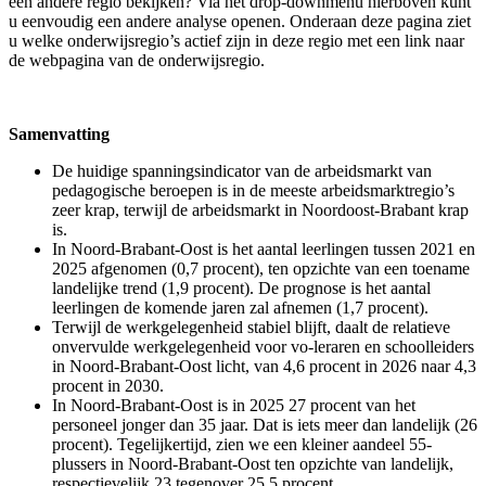
een andere regio bekijken? Via het drop-downmenu hierboven kunt
u eenvoudig een andere analyse openen. Onderaan deze pagina ziet
u welke onderwijsregio’s actief zijn in deze regio met een link naar
de webpagina van de onderwijsregio.
Samenvatting
De huidige spanningsindicator van de arbeidsmarkt van
pedagogische beroepen is in de meeste arbeidsmarktregio’s
zeer krap, terwijl de arbeidsmarkt in Noordoost-Brabant krap
is.
In Noord-Brabant-Oost is het aantal leerlingen tussen 2021 en
2025 afgenomen (0,7 procent), ten opzichte van een toename
landelijke trend (1,9 procent). De prognose is het aantal
leerlingen de komende jaren zal afnemen (1,7 procent).
Terwijl de werkgelegenheid stabiel blijft, daalt de relatieve
onvervulde werkgelegenheid voor vo-leraren en schoolleiders
in Noord-Brabant-Oost licht, van 4,6 procent in 2026 naar 4,3
procent in 2030.
In Noord-Brabant-Oost is in 2025 27 procent van het
personeel jonger dan 35 jaar. Dat is iets meer dan landelijk (26
procent). Tegelijkertijd, zien we een kleiner aandeel 55-
plussers in Noord-Brabant-Oost ten opzichte van landelijk,
respectievelijk 23 tegenover 25,5 procent.