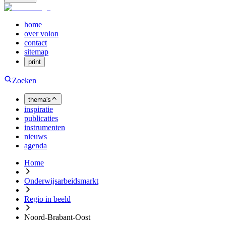
home
over voion
contact
sitemap
print
Zoeken
thema's
inspiratie
publicaties
instrumenten
nieuws
agenda
Home
Onderwijsarbeidsmarkt
Regio in beeld
Noord-Brabant-Oost