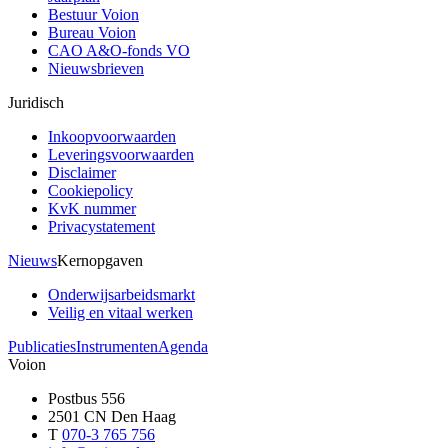
Bestuur Voion
Bureau Voion
CAO A&O-fonds VO
Nieuwsbrieven
Juridisch
Inkoopvoorwaarden
Leveringsvoorwaarden
Disclaimer
Cookiepolicy
KvK nummer
Privacystatement
Nieuws
Kernopgaven
Onderwijsarbeidsmarkt
Veilig en vitaal werken
Publicaties
Instrumenten
Agenda
Voion
Postbus 556
2501 CN Den Haag
T
070-3 765 756