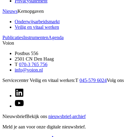
Privacystatement
Nieuws
Kernopgaven
Onderwijsarbeidsmarkt
Veilig en vitaal werken
Publicaties
Instrumenten
Agenda
Voion
Postbus 556
2501 CN Den Haag
T
070-3 765 756
info@voion.nl
Servicecenter Veilig en vitaal werken:
T
045-579 6024
Volg ons
Nieuwsbrief
Bekijk ons
nieuwsbrief-archief
Meld je aan voor onze digitale nieuwsbrief.