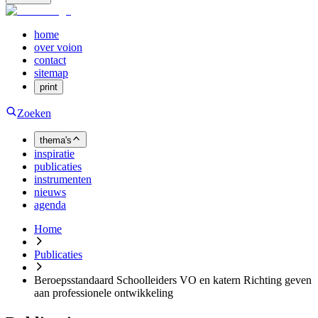
home
over voion
contact
sitemap
print
Zoeken
thema's
inspiratie
publicaties
instrumenten
nieuws
agenda
Home
Publicaties
Beroepsstandaard Schoolleiders VO en katern Richting geven
aan professionele ontwikkeling