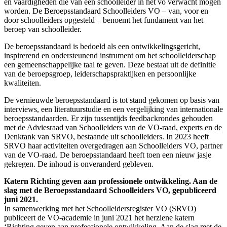
en vaardigheden die van een schoolleider in het vo verwacht mogen
worden. De Beroepsstandaard Schoolleiders VO – van, voor en
door schoolleiders opgesteld – benoemt het fundament van het
beroep van schoolleider.
De beroepsstandaard is bedoeld als een ontwikkelingsgericht,
inspirerend en ondersteunend instrument om het schoolleiderschap
een gemeenschappelijke taal te geven. Deze bestaat uit de definitie
van de beroepsgroep, leiderschapspraktijken en persoonlijke
kwaliteiten.
De vernieuwde beroepsstandaard is tot stand gekomen op basis van
interviews, een literatuurstudie en een vergelijking van internationale
beroepsstandaarden. Er zijn tussentijds feedbackrondes gehouden
met de Adviesraad van Schoolleiders van de VO-raad, experts en de
Denktank van SRVO, bestaande uit schoolleiders. In 2023 heeft
SRVO haar activiteiten overgedragen aan Schoolleiders VO, partner
van de VO-raad. De beroepsstandaard heeft toen een nieuw jasje
gekregen. De inhoud is onveranderd gebleven.
Katern Richting geven aan professionele ontwikkeling. Aan de
slag met de Beroepsstandaard Schoolleiders VO, gepubliceerd
juni 2021.
In samenwerking met het Schoolleidersregister VO (SRVO)
publiceert de VO-academie in juni 2021 het herziene katern
‘Richting geven aan professionele ontwikkeling. Aan de slag met de