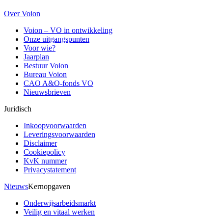
Over Voion
Voion – VO in ontwikkeling
Onze uitgangspunten
Voor wie?
Jaarplan
Bestuur Voion
Bureau Voion
CAO A&O-fonds VO
Nieuwsbrieven
Juridisch
Inkoopvoorwaarden
Leveringsvoorwaarden
Disclaimer
Cookiepolicy
KvK nummer
Privacystatement
Nieuws
Kernopgaven
Onderwijsarbeidsmarkt
Veilig en vitaal werken