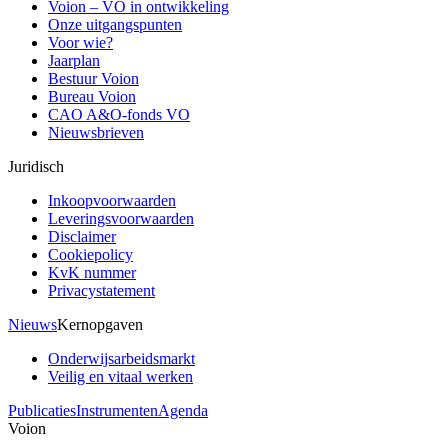
Voion – VO in ontwikkeling
Onze uitgangspunten
Voor wie?
Jaarplan
Bestuur Voion
Bureau Voion
CAO A&O-fonds VO
Nieuwsbrieven
Juridisch
Inkoopvoorwaarden
Leveringsvoorwaarden
Disclaimer
Cookiepolicy
KvK nummer
Privacystatement
Nieuws
Kernopgaven
Onderwijsarbeidsmarkt
Veilig en vitaal werken
Publicaties
Instrumenten
Agenda
Voion