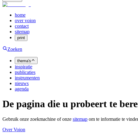
home
over voion
contact
sitemap
print
Zoeken
thema's
inspiratie
publicaties
instrumenten
nieuws
agenda
De pagina die u probeert te bere
Gebruik onze zoekmachine of onze
sitemap
om te informatie te vinden
Over Voion