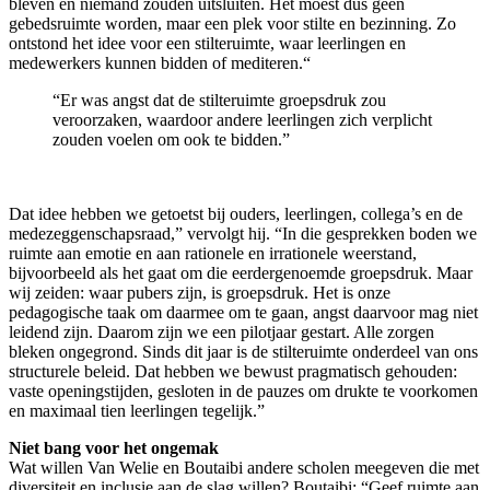
bleven en niemand zouden uitsluiten. Het moest dus geen
gebedsruimte worden, maar een plek voor stilte en bezinning. Zo
ontstond het idee voor een stilteruimte, waar leerlingen en
medewerkers kunnen bidden of mediteren.“
“Er was angst dat de stilteruimte groepsdruk zou
veroorzaken, waardoor andere leerlingen zich verplicht
zouden voelen om ook te bidden.”
Dat idee hebben we getoetst bij ouders, leerlingen, collega’s en de
medezeggenschapsraad,” vervolgt hij. “In die gesprekken boden we
ruimte aan emotie en aan rationele en irrationele weerstand,
bijvoorbeeld als het gaat om die eerdergenoemde groepsdruk. Maar
wij zeiden: waar pubers zijn, is groepsdruk. Het is onze
pedagogische taak om daarmee om te gaan, angst daarvoor mag niet
leidend zijn. Daarom zijn we een pilotjaar gestart. Alle zorgen
bleken ongegrond. Sinds dit jaar is de stilteruimte onderdeel van ons
structurele beleid. Dat hebben we bewust pragmatisch gehouden:
vaste openingstijden, gesloten in de pauzes om drukte te voorkomen
en maximaal tien leerlingen tegelijk.”
Niet bang voor het ongemak
Wat willen Van Welie en Boutaibi andere scholen meegeven die met
diversiteit en inclusie aan de slag willen? Boutaibi: “Geef ruimte aan