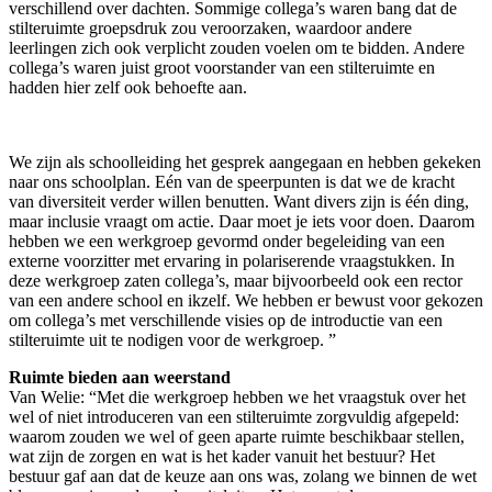
verschillend over dachten. Sommige collega’s waren bang dat de
stilteruimte groepsdruk zou veroorzaken, waardoor andere
leerlingen zich ook verplicht zouden voelen om te bidden. Andere
collega’s waren juist groot voorstander van een stilteruimte en
hadden hier zelf ook behoefte aan.
We zijn als schoolleiding het gesprek aangegaan en hebben gekeken
naar ons schoolplan. Eén van de speerpunten is dat we de kracht
van diversiteit verder willen benutten. Want divers zijn is één ding,
maar inclusie vraagt om actie. Daar moet je iets voor doen. Daarom
hebben we een werkgroep gevormd onder begeleiding van een
externe voorzitter met ervaring in polariserende vraagstukken. In
deze werkgroep zaten collega’s, maar bijvoorbeeld ook een rector
van een andere school en ikzelf. We hebben er bewust voor gekozen
om collega’s met verschillende visies op de introductie van een
stilteruimte uit te nodigen voor de werkgroep. ”
Ruimte bieden aan weerstand
Van Welie: “Met die werkgroep hebben we het vraagstuk over het
wel of niet introduceren van een stilteruimte zorgvuldig afgepeld:
waarom zouden we wel of geen aparte ruimte beschikbaar stellen,
wat zijn de zorgen en wat is het kader vanuit het bestuur? Het
bestuur gaf aan dat de keuze aan ons was, zolang we binnen de wet