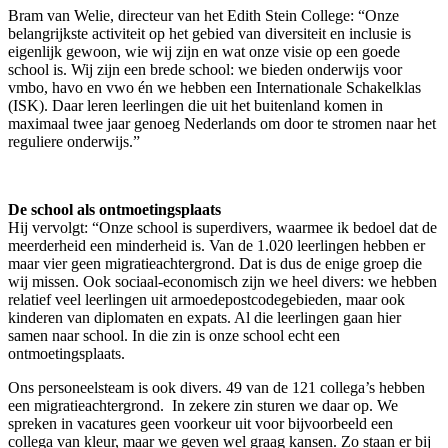
Bram van Welie, directeur van het Edith Stein College: “Onze
belangrijkste activiteit op het gebied van diversiteit en inclusie is
eigenlijk gewoon, wie wij zijn en wat onze visie op een goede
school is. Wij zijn een brede school: we bieden onderwijs voor
vmbo, havo en vwo én we hebben een Internationale Schakelklas
(ISK). Daar leren leerlingen die uit het buitenland komen in
maximaal twee jaar genoeg Nederlands om door te stromen naar het
reguliere onderwijs.”
De school als ontmoetingsplaats
Hij vervolgt: “Onze school is superdivers, waarmee ik bedoel dat de
meerderheid een minderheid is. Van de 1.020 leerlingen hebben er
maar vier geen migratieachtergrond. Dat is dus de enige groep die
wij missen. Ook sociaal-economisch zijn we heel divers: we hebben
relatief veel leerlingen uit armoedepostcodegebieden, maar ook
kinderen van diplomaten en expats. Al die leerlingen gaan hier
samen naar school. In die zin is onze school echt een
ontmoetingsplaats.
Ons personeelsteam is ook divers. 49 van de 121 collega’s hebben
een migratieachtergrond. In zekere zin sturen we daar op. We
spreken in vacatures geen voorkeur uit voor bijvoorbeeld een
collega van kleur, maar we geven wel graag kansen. Zo staan er bij