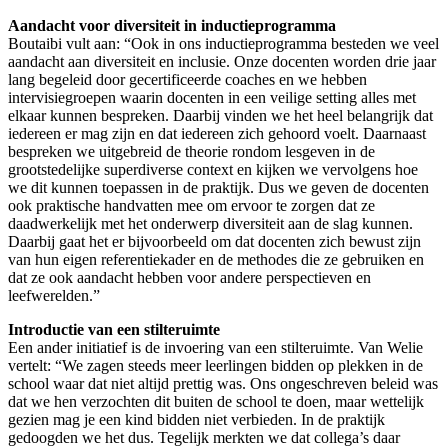
Aandacht voor diversiteit in inductieprogramma
Boutaibi vult aan: “Ook in ons inductieprogramma besteden we veel
aandacht aan diversiteit en inclusie. Onze docenten worden drie jaar
lang begeleid door gecertificeerde coaches en we hebben
intervisiegroepen waarin docenten in een veilige setting alles met
elkaar kunnen bespreken. Daarbij vinden we het heel belangrijk dat
iedereen er mag zijn en dat iedereen zich gehoord voelt. Daarnaast
bespreken we uitgebreid de theorie rondom lesgeven in de
grootstedelijke superdiverse context en kijken we vervolgens hoe
we dit kunnen toepassen in de praktijk. Dus we geven de docenten
ook praktische handvatten mee om ervoor te zorgen dat ze
daadwerkelijk met het onderwerp diversiteit aan de slag kunnen.
Daarbij gaat het er bijvoorbeeld om dat docenten zich bewust zijn
van hun eigen referentiekader en de methodes die ze gebruiken en
dat ze ook aandacht hebben voor andere perspectieven en
leefwerelden.”
Introductie van een stilteruimte
Een ander initiatief is de invoering van een stilteruimte. Van Welie
vertelt: “We zagen steeds meer leerlingen bidden op plekken in de
school waar dat niet altijd prettig was. Ons ongeschreven beleid was
dat we hen verzochten dit buiten de school te doen, maar wettelijk
gezien mag je een kind bidden niet verbieden. In de praktijk
gedoogden we het dus. Tegelijk merkten we dat collega’s daar