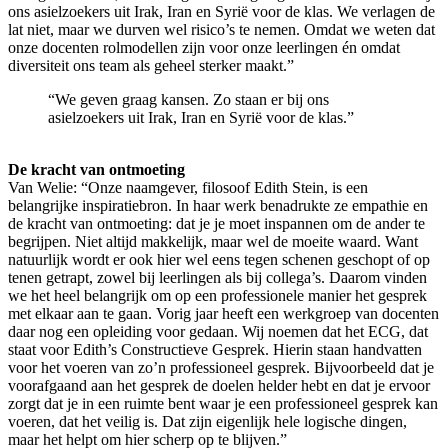
ons asielzoekers uit Irak, Iran en Syrië voor de klas. We verlagen de
lat niet, maar we durven wel risico’s te nemen. Omdat we weten dat
onze docenten rolmodellen zijn voor onze leerlingen én omdat
diversiteit ons team als geheel sterker maakt.”
“We geven graag kansen. Zo staan er bij ons
asielzoekers uit Irak, Iran en Syrië voor de klas.”
De kracht van ontmoeting
Van Welie: “Onze naamgever, filosoof Edith Stein, is een
belangrijke inspiratiebron. In haar werk benadrukte ze empathie en
de kracht van ontmoeting: dat je je moet inspannen om de ander te
begrijpen. Niet altijd makkelijk, maar wel de moeite waard. Want
natuurlijk wordt er ook hier wel eens tegen schenen geschopt of op
tenen getrapt, zowel bij leerlingen als bij collega’s. Daarom vinden
we het heel belangrijk om op een professionele manier het gesprek
met elkaar aan te gaan. Vorig jaar heeft een werkgroep van docenten
daar nog een opleiding voor gedaan. Wij noemen dat het ECG, dat
staat voor Edith’s Constructieve Gesprek. Hierin staan handvatten
voor het voeren van zo’n professioneel gesprek. Bijvoorbeeld dat je
voorafgaand aan het gesprek de doelen helder hebt en dat je ervoor
zorgt dat je in een ruimte bent waar je een professioneel gesprek kan
voeren, dat het veilig is. Dat zijn eigenlijk hele logische dingen,
maar het helpt om hier scherp op te blijven.”