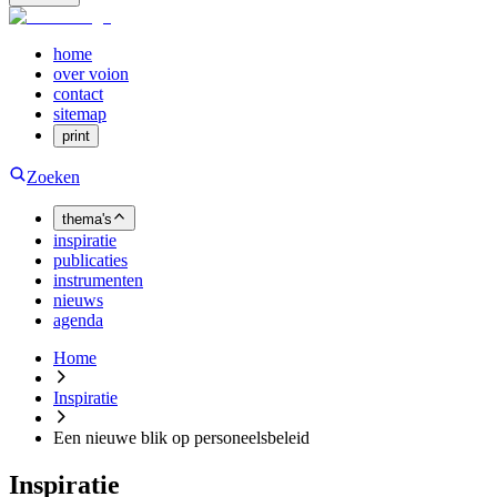
home
over voion
contact
sitemap
print
Zoeken
thema's
inspiratie
publicaties
instrumenten
nieuws
agenda
Home
Inspiratie
Een nieuwe blik op personeelsbeleid
Inspiratie