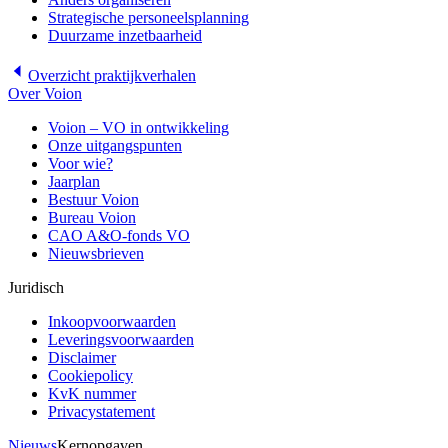
Strategische personeelsplanning
Duurzame inzetbaarheid
Overzicht
praktijkverhalen
Over Voion
Voion – VO in ontwikkeling
Onze uitgangspunten
Voor wie?
Jaarplan
Bestuur Voion
Bureau Voion
CAO A&O-fonds VO
Nieuwsbrieven
Juridisch
Inkoopvoorwaarden
Leveringsvoorwaarden
Disclaimer
Cookiepolicy
KvK nummer
Privacystatement
Nieuws
Kernopgaven