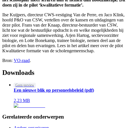
doen zij in de pilot ‘kwalitatieve formatie’.
Ilse Kuijpers, directeur CWS-vestiging Van de Perre, en Jaco Klink,
hoofd P&O van CSW, vertellen over de kansen en uitdagingen van
deze pilot. Frans van der Knaap, directeur-bestuurder van CSW,
licht toe wat de bestuurlijke opdracht is en welke mogelijkheden hij
ziet voor regionale samenwerking. Arjen Hartog, sectievoorzitter
biologie, en Lotte Bonekamp, trainee biologie, nemen deel aan de
pilot en delen hun ervaringen. Lees in het artikel meer over de pilot
Kwalitatieve formatie van de scholengemeenschap.
Bron:
VO-raad
.
Downloads
Geen preview
Een nieuwe blik op personeelsbeleid
(
pdf
)
2,23
MB
Gerelateerde onderwerpen
Anders organiseren