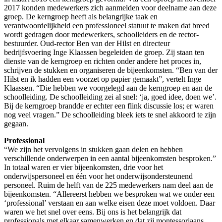
2017 konden medewerkers zich aanmelden voor deelname aan deze
groep. De kerngroep heeft als belangrijke taak en
verantwoordelijkheid een professioneel statuut te maken dat breed
wordt gedragen door medewerkers, schoolleiders en de rector-
bestuurder. Oud-rector Ben van der Hilst en directeur
bedrijfsvoering Inge Klaassen begeleiden de groep. Zij staan ten
dienste van de kerngroep en richten onder andere het proces in,
schrijven de stukken en organiseren de bijeenkomsten. “Ben van der
Hilst en ik hadden een voorzet op papier gemaakt”, vertelt Inge
Klaassen. “Die hebben we voorgelegd aan de kerngroep en aan de
schoolleiding. De schoolleiding zei al snel: ‘ja, goed idee, doen we’.
Bij de kerngroep brandde er echter een flink discussie los; er waren
nog veel vragen.” De schoolleiding bleek iets te snel akkoord te zijn
gegaan.
Professional
“We zijn het vervolgens in stukken gaan delen en hebben
verschillende onderwerpen in een aantal bijeenkomsten besproken.”
In totaal waren er vier bijeenkomsten, drie voor het
onderwijspersoneel en één voor het onderwijsondersteunend
personeel. Ruim de helft van de 225 medewerkers nam deel aan de
bijeenkomsten. “Allereerst hebben we besproken wat we onder een
‘professional’ verstaan en aan welke eisen deze moet voldoen. Daar
waren we het snel over eens. Bij ons is het belangrijk dat
professionals met elkaar samenwerken en dat zij montessoriaans