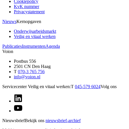
Cookiepolicy
KvK nummer
Privacystatement
Nieuws
Kernopgaven
Onderwijsarbeidsmarkt
Veilig en vitaal werken
Publicaties
Instrumenten
Agenda
Voion
Postbus 556
2501 CN Den Haag
T
070-3 765 756
info@voion.nl
Servicecenter Veilig en vitaal werken:
T
045-579 6024
Volg ons
Nieuwsbrief
Bekijk ons
nieuwsbrief-archief