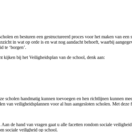
 scholen en besturen een gestructureerd proces voor het maken van een 
nzicht in wat op orde is en wat nog aandacht behoeft, waarbij aangegeve
id te ‘borgen’.
mt kijken bij het Veiligheidsplan van de school, denk aan:
 scholen handmatig kunnen toevoegen en hen richtlijnen kunnen meegev
len van veiligheidsplannen voor al hun aangesloten scholen. Met deze fu
an de hand van vragen gaat u alle facetten rondom sociale veiligheid 
om sociale veiligheid op school.