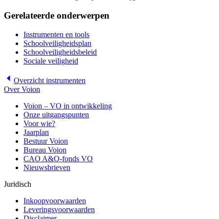
Gerelateerde onderwerpen
Instrumenten en tools
Schoolveiligheidsplan
Schoolveiligheidsbeleid
Sociale veiligheid
Overzicht
instrumenten
Over Voion
Voion – VO in ontwikkeling
Onze uitgangspunten
Voor wie?
Jaarplan
Bestuur Voion
Bureau Voion
CAO A&O-fonds VO
Nieuwsbrieven
Juridisch
Inkoopvoorwaarden
Leveringsvoorwaarden
Disclaimer