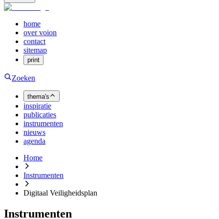
home
over voion
contact
sitemap
print
Zoeken
thema's
inspiratie
publicaties
instrumenten
nieuws
agenda
Home
Instrumenten
Digitaal Veiligheidsplan
Instrumenten