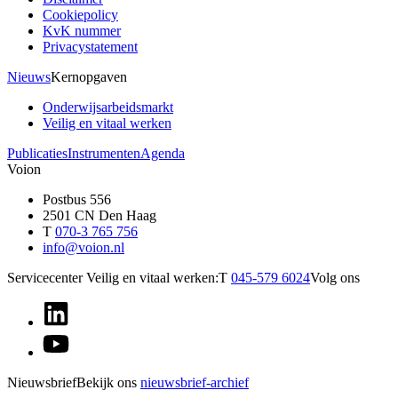
Cookiepolicy
KvK nummer
Privacystatement
Nieuws
Kernopgaven
Onderwijsarbeidsmarkt
Veilig en vitaal werken
Publicaties
Instrumenten
Agenda
Voion
Postbus 556
2501 CN Den Haag
T
070-3 765 756
info@voion.nl
Servicecenter Veilig en vitaal werken:
T
045-579 6024
Volg ons
Nieuwsbrief
Bekijk ons
nieuwsbrief-archief