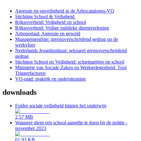
Agressie en onveiligheid in de Arbocatalogus-VO
Stichting School & Veiligheid
Rijksoverheid: Veiligheid op school
Rijksoverheid: Veilige publieke dienstverlening
Arboportaal: Agressie en geweld
ManagementSite: grensoverschrijdend gedrag op de
werkvloer
Nederlands Jeugdinstituut: seksueel grensoverschrijdend
gedrag
Stichting School en Veiligheid: schietpartijen op school
Ministerie van Sociale Zaken en Werkgelegenheid: Tool
Triggerfactoren
VO-raad: praktijk en ondersteuning
downloads
Folder sociale veiligheid binnen het onderwijs
2,57 MB
Wanneer dient een school aangifte te doen bij de politie -
november 2023
61,93 KB