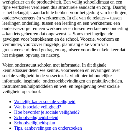
werkplezier en de productiviteit. Een veilig schoolklimaat en een
fijne werksfeer verdienen dus structurele aandacht en zorg. Daarbij
is het belangrijk aandacht te hebben voor het gedrag van leerlingen,
ouders/verzorgers én werknemers. In elk van de relaties – tussen
leerlingen onderling, tussen een leerling en een werknemer, een
ouder/verzorger en een werknemer en tussen werknemers onderling
– kan iets gebeuren dat ongewenst is. Soms met ingrijpende
gevolgen voor betrokkenen en de school. Voorzie, voorkom en
verminder, voorzover mogelijk, planmatig elke vorm van
grensoverschrijdend gedrag en organiseer voor die enkele keer dat
het misgaat, opvang en nazorg.
Voion ondersteunt scholen met informatie. In dit digitale
kennisdossier delen we kennis, voorbeelden en ervaringen over
sociale veiligheid in de vo-sector. U vindt hier inhoudelijke
informatie, inspiratie, onderzoekbevindingen en praktijkverhalen,
instrumenten/hulpmiddelen en wet- en regelgeving over sociale
veiligheid op school.
Wettelijk kader sociale veiligheid
Wat is sociale veiligheid?
Hoe bevorder je sociale veiligheid?
Schoolveiligheidsbeleid
Schoolveiligheidsplan
Tips, aanbevelingen en onderzoeken