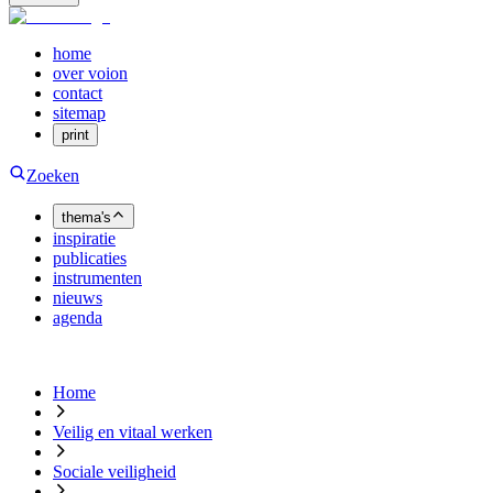
home
over voion
contact
sitemap
print
Zoeken
thema's
inspiratie
publicaties
instrumenten
nieuws
agenda
Home
Veilig en vitaal werken
Sociale veiligheid