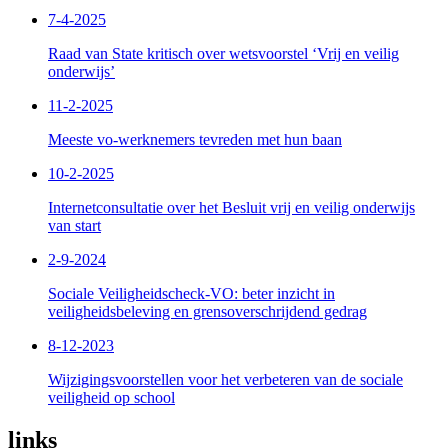
7-4-2025
Raad van State kritisch over wetsvoorstel ‘Vrij en veilig
onderwijs’
11-2-2025
Meeste vo-werknemers tevreden met hun baan
10-2-2025
Internetconsultatie over het Besluit vrij en veilig onderwijs
van start
2-9-2024
Sociale Veiligheidscheck-VO: beter inzicht in
veiligheidsbeleving en grensoverschrijdend gedrag
8-12-2023
Wijzigingsvoorstellen voor het verbeteren van de sociale
veiligheid op school
links