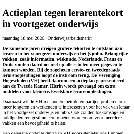
Actieplan tegen lerarentekort
in voortgezet onderwijs
maandag 18 mei 2026
|
Onderwijsarbeidsmarkt
De komende jaren dreigen grotere tekorten te ontstaan aan
leraren in het voortgezet onderwijs en het (v)mbo. Belangrijke
vakken, zoals informatica, wiskunde, Nederlands, Frans en
Duits zouden daardoor niet op alle scholen meer gegeven te
kunnen worden. Bij de zogeheten eerste- en tweedegraads
lerarenopleidingen loopt de instroom terug. De Vereniging
Hogescholen (VH) heeft daarom een actieplan gepresenteerd
aan de Tweede Kamer. Hierin wordt gevraagd om extra
middelen voor kleinere, kwetsbare lerarenopleidingen.
Daarnaast wil de VH met andere betrokken partijen proberen om
meer jongeren en werkenden te interesseren voor het vak van leraar
in het voortgezet onderwijs en mbo. Ook zouden toekomstige en
huidige leraren gestimuleerd moeten worden om voor meerdere
vakken een bevoegdheid te halen.
Een delegatie onder leiding van VH-voorzitter Maurice Limmen