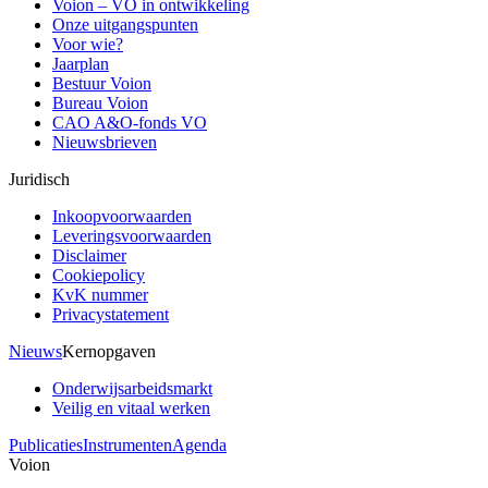
Voion – VO in ontwikkeling
Onze uitgangspunten
Voor wie?
Jaarplan
Bestuur Voion
Bureau Voion
CAO A&O-fonds VO
Nieuwsbrieven
Juridisch
Inkoopvoorwaarden
Leveringsvoorwaarden
Disclaimer
Cookiepolicy
KvK nummer
Privacystatement
Nieuws
Kernopgaven
Onderwijsarbeidsmarkt
Veilig en vitaal werken
Publicaties
Instrumenten
Agenda
Voion