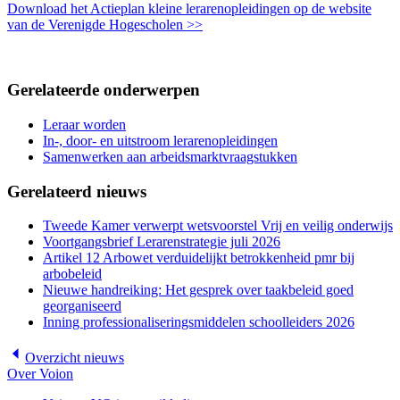
Download het Actieplan kleine lerarenopleidingen op de website
van de Verenigde Hogescholen >>
Gerelateerde onderwerpen
Leraar worden
In-, door- en uitstroom lerarenopleidingen
Samenwerken aan arbeidsmarktvraagstukken
Gerelateerd nieuws
Tweede Kamer verwerpt wetsvoorstel Vrij en veilig onderwijs
Voortgangsbrief Lerarenstrategie juli 2026
Artikel 12 Arbowet verduidelijkt betrokkenheid pmr bij
arbobeleid
Nieuwe handreiking: Het gesprek over taakbeleid goed
georganiseerd
Inning professionaliseringsmiddelen schoolleiders 2026
Overzicht
nieuws
Over Voion