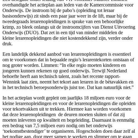
overhandigde het actieplan aan leden van de Kamercommissie voor
Onderwijs. De instroom bij de pabo’s (opleiding tot leraar
basisonderwijs) zit sinds een paar jaar weer in de lift, maar bij de
tweedegraads lerarenopleidingen is sprake van een behoorlijke
krimp, zo bleek onlangs uit de instroomcijfers van Dienst Uitvoering
Onderwijs (DUO). Dat zet in een tijd van minder middelen de
kleine lerarenopleidingen die niet kostendekkend zijn, verder onder
druk.
Een landelijk dekkend aanbod van lerarenopleidingen is essentieel
om te voorkomen dat in bepaalde regio’s lerarentekorten ontstaan of
nog groter worden. Limmen: “In elke regio moeten kinderen en
jongeren kunnen rekenen op goed onderwijs. Terwijl Nederland
behoefte heeft aan technisch talent, zoals het recente rapport-
Wennink laat zien, neemt het tekort aan leraren in de bètavakken en
in het technisch beroepsonderwijs juist toe. Dat kan natuurlijk niet.”
In het actieplan wordt gepleit om jaarlijks 18 miljoen euro voor de
kleine lerarenopleidingen en voor de lerarenopleidingen die opleiden
voor tekortvakken uit te trekken. Hiermee kan worden voorkomen
dat deze lerarenopleidingen de deuren moeten sluiten of dat zij
moeten inleveren op kwaliteit en begeleiding. Daarnaast is eenmalig
een bedrag van 7,5 miljoen euro nodig om het onderwijs
‘toekomstbestendiger’ te organiseren. Hogescholen doen daar zelf al
het nodige aan, door meer samen te werken en slimmer om te gaan