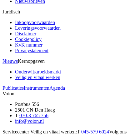
Nieuwsbrieven
Juridisch
Inkoopvoorwaarden
Leveringsvoorwaarden
Disclaimer
Cookiepolicy
KvK nummer
Privacystatement
Nieuws
Kernopgaven
Onderwijsarbeidsmarkt
Veilig en vitaal werken
Publicaties
Instrumenten
Agenda
Voion
Postbus 556
2501 CN Den Haag
T
070-3 765 756
info@voion.nl
Servicecenter Veilig en vitaal werken:
T
045-579 6024
Volg ons