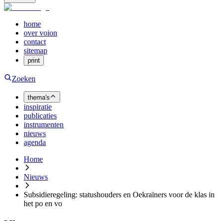
home
over voion
contact
sitemap
print
Zoeken
thema's
inspiratie
publicaties
instrumenten
nieuws
agenda
Home
Nieuws
Subsidieregeling: statushouders en Oekraïners voor de klas in
het po en vo