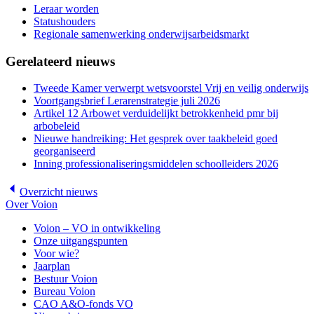
Leraar worden
Statushouders
Regionale samenwerking onderwijsarbeidsmarkt
Gerelateerd nieuws
Tweede Kamer verwerpt wetsvoorstel Vrij en veilig onderwijs
Voortgangsbrief Lerarenstrategie juli 2026
Artikel 12 Arbowet verduidelijkt betrokkenheid pmr bij
arbobeleid
Nieuwe handreiking: Het gesprek over taakbeleid goed
georganiseerd
Inning professionaliseringsmiddelen schoolleiders 2026
Overzicht
nieuws
Over Voion
Voion – VO in ontwikkeling
Onze uitgangspunten
Voor wie?
Jaarplan
Bestuur Voion
Bureau Voion
CAO A&O-fonds VO