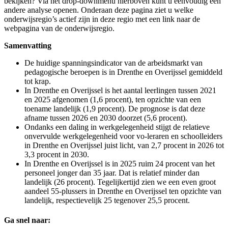
bekijken? Via het drop-downmenu hierboven kunt u eenvoudig een
andere analyse openen. Onderaan deze pagina ziet u welke
onderwijsregio’s actief zijn in deze regio met een link naar de
webpagina van de onderwijsregio.
Samenvatting
De huidige spanningsindicator van de arbeidsmarkt van
pedagogische beroepen is in Drenthe en Overijssel gemiddeld
tot krap.
In Drenthe en Overijssel is het aantal leerlingen tussen 2021
en 2025 afgenomen (1,6 procent), ten opzichte van een
toename landelijk (1,9 procent). De prognose is dat deze
afname tussen 2026 en 2030 doorzet (5,6 procent).
Ondanks een daling in werkgelegenheid stijgt de relatieve
onvervulde werkgelegenheid voor vo-leraren en schoolleiders
in Drenthe en Overijssel juist licht, van 2,7 procent in 2026 tot
3,3 procent in 2030.
In Drenthe en Overijssel is in 2025 ruim 24 procent van het
personeel jonger dan 35 jaar. Dat is relatief minder dan
landelijk (26 procent). Tegelijkertijd zien we een even groot
aandeel 55-plussers in Drenthe en Overijssel ten opzichte van
landelijk, respectievelijk 25 tegenover 25,5 procent.
Ga snel naar: