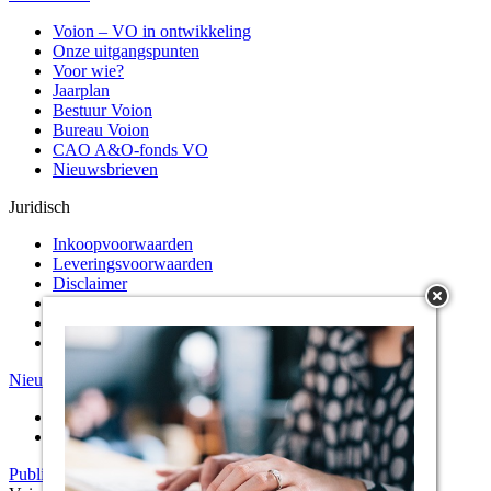
Voion – VO in ontwikkeling
Onze uitgangspunten
Voor wie?
Jaarplan
Bestuur Voion
Bureau Voion
CAO A&O-fonds VO
Nieuwsbrieven
Juridisch
Inkoopvoorwaarden
Leveringsvoorwaarden
Disclaimer
Cookiepolicy
KvK nummer
Privacystatement
Nieuws
Kernopgaven
Onderwijsarbeidsmarkt
Veilig en vitaal werken
Publicaties
Instrumenten
Agenda