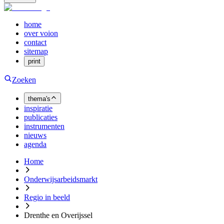
home
over voion
contact
sitemap
print
Zoeken
thema's
inspiratie
publicaties
instrumenten
nieuws
agenda
Home
Onderwijsarbeidsmarkt
Regio in beeld
Drenthe en Overijssel