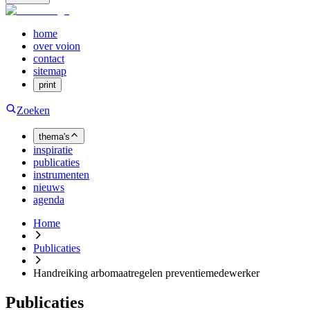
home
over voion
contact
sitemap
print
Zoeken
thema's
inspiratie
publicaties
instrumenten
nieuws
agenda
Home
Publicaties
Handreiking arbomaatregelen preventiemedewerker
Publicaties