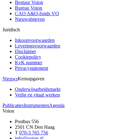
Bestuur Voion
Bureau Voion
CAO A&O-fonds VO
Nieuwsbrieven
Juridisch
Inkoopvoorwaarden
Leveringsvoorwaarden
Disclaimer
Cookiepolicy
KvK nummer
Privacystatement
Nieuws
Kernopgaven
Onderwijsarbeidsmarkt
Veilig en vitaal werken
Publicaties
Instrumenten
Agenda
Voion
Postbus 556
2501 CN Den Haag
T
070-3 765 756
info@voion.nl