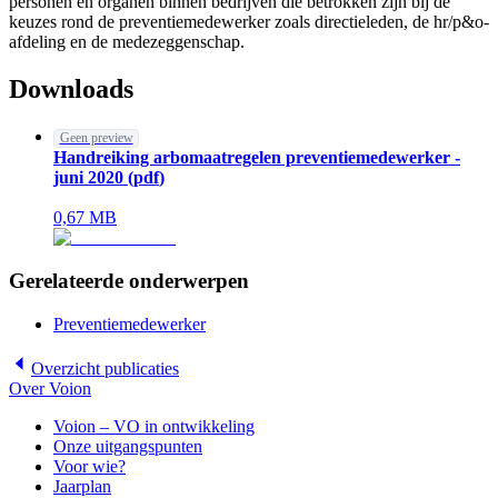
personen en organen binnen bedrijven die betrokken zijn bij de
keuzes rond de preventiemedewerker zoals directieleden, de hr/p&o-
afdeling en de medezeggenschap.
Downloads
Geen preview
Handreiking arbomaatregelen preventiemedewerker -
juni 2020
(
pdf
)
0,67
MB
Gerelateerde onderwerpen
Preventiemedewerker
Overzicht
publicaties
Over Voion
Voion – VO in ontwikkeling
Onze uitgangspunten
Voor wie?
Jaarplan