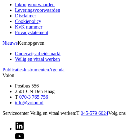
Inkoopvoorwaarden
Leveringsvoorwaarden
Disclaimer
Cookiepolicy
KvK nummer
Privacystatement
Nieuws
Kernopgaven
Onderwijsarbeidsmarkt
Veilig en vitaal werken
Publicaties
Instrumenten
Agenda
Voion
Postbus 556
2501 CN Den Haag
T
070-3 765 756
info@voion.nl
Servicecenter Veilig en vitaal werken:
T
045-579 6024
Volg ons