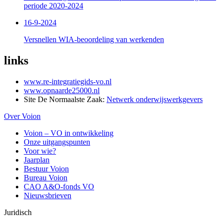
periode 2020-2024
16-9-2024
Versnellen WIA-beoordeling van werkenden
links
www.re-integratiegids-vo.nl
www.opnaarde25000.nl
Site De Normaalste Zaak:
Netwerk onderwijswerkgevers
Over Voion
Voion – VO in ontwikkeling
Onze uitgangspunten
Voor wie?
Jaarplan
Bestuur Voion
Bureau Voion
CAO A&O-fonds VO
Nieuwsbrieven
Juridisch