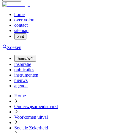
home
over voion
contact
sitemap
print
Zoeken
thema's
inspiratie
publicaties
instrumenten
nieuws
agenda
Home
Onderwijsarbeidsmarkt
Voorkomen uitval
Sociale Zekerheid