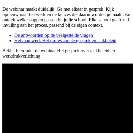
De webinar maakt duidelijk: Ga met elkaar in gesprek. Kijk
opnieuw naar het werk en de keuzes die daarin worden gemaakt. En
ontdek welke stappen passen bij jullie school. Elke school geeft zelf
invulling aan het proces, passend bij de eigen context.
De antwoorden op de veelgestelde vragen
Het raamwerk Het professionele gesprek en taakbeleid
Bekijk hieronder de webinar Het gesprek over taakbeleid en
werkdrukverlichting: