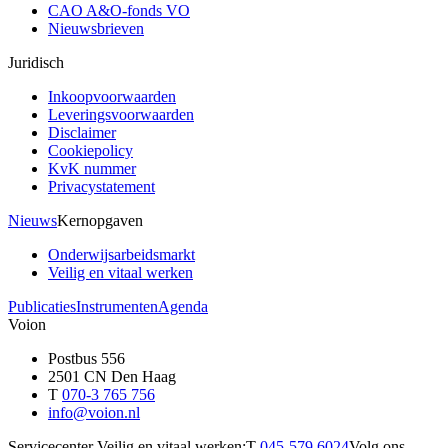
CAO A&O-fonds VO
Nieuwsbrieven
Juridisch
Inkoopvoorwaarden
Leveringsvoorwaarden
Disclaimer
Cookiepolicy
KvK nummer
Privacystatement
Nieuws
Kernopgaven
Onderwijsarbeidsmarkt
Veilig en vitaal werken
Publicaties
Instrumenten
Agenda
Voion
Postbus 556
2501 CN Den Haag
T
070-3 765 756
info@voion.nl
Servicecenter Veilig en vitaal werken:
T
045-579 6024
Volg ons