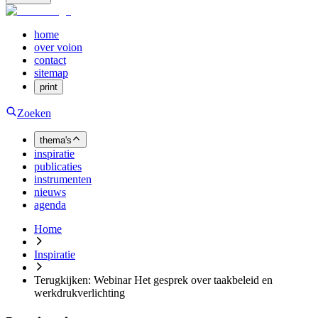
home
over voion
contact
sitemap
print
Zoeken
thema's
inspiratie
publicaties
instrumenten
nieuws
agenda
Home
Inspiratie
Terugkijken: Webinar Het gesprek over taakbeleid en
werkdrukverlichting