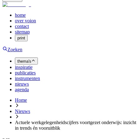
home
over voion
contact
sitemap
print
Zoeken
thema's
inspiratie
publicaties
instrumenten
nieuws
agenda
Home
Nieuws
Actuele werkgelegenheidscijfers voortgezet onderwijs: inzicht
in trends én vooruitblik