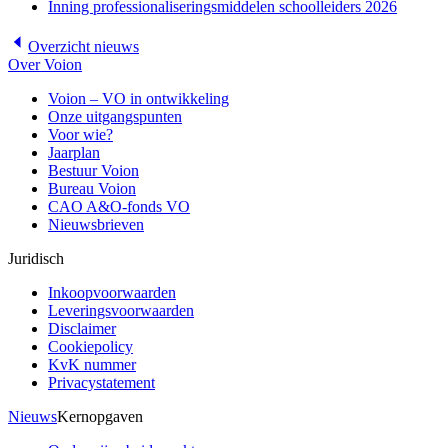
Inning professionaliseringsmiddelen schoolleiders 2026
Overzicht
nieuws
Over Voion
Voion – VO in ontwikkeling
Onze uitgangspunten
Voor wie?
Jaarplan
Bestuur Voion
Bureau Voion
CAO A&O-fonds VO
Nieuwsbrieven
Juridisch
Inkoopvoorwaarden
Leveringsvoorwaarden
Disclaimer
Cookiepolicy
KvK nummer
Privacystatement
Nieuws
Kernopgaven