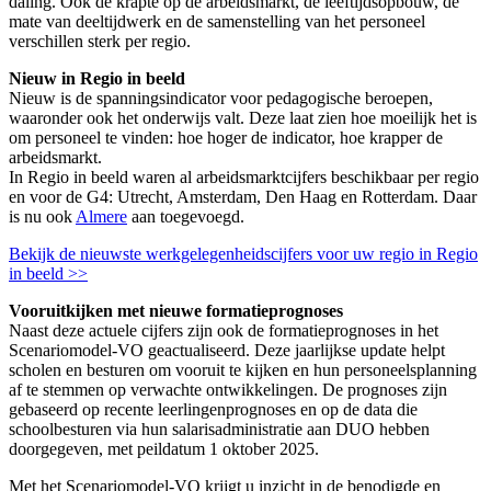
daling. Ook de krapte op de arbeidsmarkt, de leeftijdsopbouw, de
mate van deeltijdwerk en de samenstelling van het personeel
verschillen sterk per regio.
Nieuw in Regio in beeld
Nieuw is de spanningsindicator voor pedagogische beroepen,
waaronder ook het onderwijs valt. Deze laat zien hoe moeilijk het is
om personeel te vinden: hoe hoger de indicator, hoe krapper de
arbeidsmarkt.
In Regio in beeld waren al arbeidsmarktcijfers beschikbaar per regio
en voor de G4: Utrecht, Amsterdam, Den Haag en Rotterdam. Daar
is nu ook
Almere
aan toegevoegd.
Bekijk de nieuwste werkgelegenheidscijfers voor uw regio in Regio
in beeld >>
Vooruitkijken met nieuwe formatieprognoses
Naast deze actuele cijfers zijn ook de formatieprognoses in het
Scenariomodel-VO geactualiseerd. Deze jaarlijkse update helpt
scholen en besturen om vooruit te kijken en hun personeelsplanning
af te stemmen op verwachte ontwikkelingen. De prognoses zijn
gebaseerd op recente leerlingenprognoses en op de data die
schoolbesturen via hun salarisadministratie aan DUO hebben
doorgegeven, met peildatum 1 oktober 2025.
Met het Scenariomodel-VO krijgt u inzicht in de benodigde en