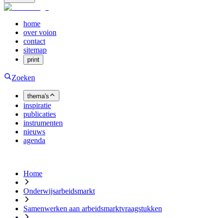
home
over voion
contact
sitemap
print
Zoeken
thema's
inspiratie
publicaties
instrumenten
nieuws
agenda
Home
Onderwijsarbeidsmarkt
Samenwerken aan arbeidsmarktvraagstukken