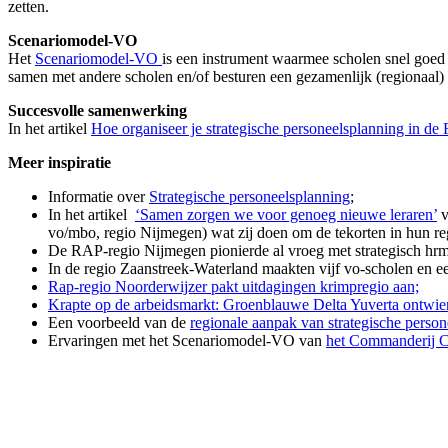
zetten.
Scenariomodel-VO
Het
Scenariomodel-VO
is een instrument waarmee scholen snel goed 
samen met andere scholen en/of besturen een gezamenlijk (regionaal)
Succesvolle samenwerking
In het artikel
Hoe organiseer je strategische personeelsplanning in de
Meer inspiratie
Informatie over
Strategische personeelsplanning
;
In het artikel
‘Samen zorgen we voor genoeg nieuwe leraren’
v
vo/mbo, regio Nijmegen) wat zij doen om de tekorten in hun re
De RAP-regio Nijmegen pionierde al vroeg met strategisch hrm 
In de regio Zaanstreek-Waterland maakten vijf vo-scholen en e
Rap-regio Noorderwijzer pakt uitdagingen krimpregio aan;
Krapte op de arbeidsmarkt: Groenblauwe Delta Yuverta ontwier
Een voorbeeld van de
regionale aanpak van strategische perso
Ervaringen met het Scenariomodel-VO van
het Commanderij C