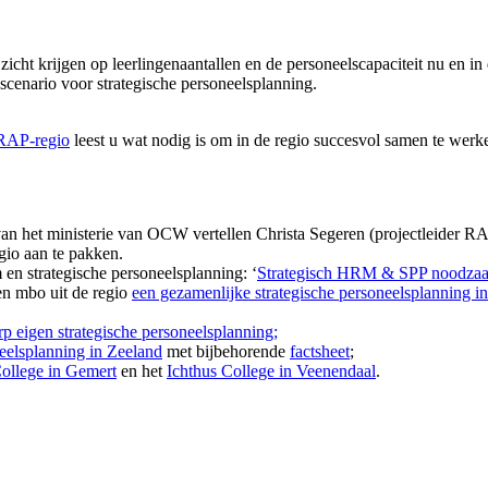
zicht krijgen op leerlingenaantallen en de personeelscapaciteit nu en 
 scenario voor strategische personeelsplanning.
 RAP-regio
leest u wat nodig is om in de regio succesvol samen te werk
an het ministerie van OCW vertellen Christa Segeren (projectleider R
gio aan te pakken.
en strategische personeelsplanning: ‘
Strategisch HRM & SPP noodzaak 
en mbo uit de regio
een gezamenlijke strategische personeelsplanning
p eigen strategische personeelsplanning
;
neelsplanning in Zeeland
met bijbehorende
factsheet
;
ollege in Gemert
en het
Ichthus College in Veenendaal
.