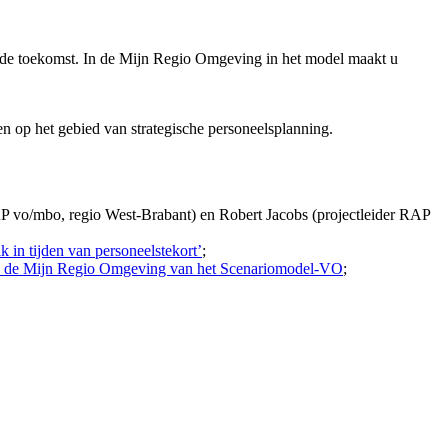
in de toekomst. In de Mijn Regio Omgeving in het model maakt u
en op het gebied van strategische personeelsplanning.
AP vo/mbo, regio West-Brabant) en Robert Jacobs (projectleider RAP
in tijden van personeelstekort’
;
 in de Mijn Regio Omgeving van het Scenariomodel-VO
;