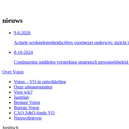
nieuws
9-6-2026
Actuele werkgelegenheidscijfers voortgezet onderwijs: inzicht i
8-10-2024
Continuering middelen versterking strategisch personeelsbeleid
Over Voion
Voion – VO in ontwikkeling
Onze uitgangspunten
Voor wie?
Jaarplan
Bestuur Voion
Bureau Voion
CAO A&O-fonds VO
Nieuwsbrieven
Juridisch