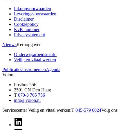
Inkoopvoorwaarden
Leveringsvoorwaarden
Disclaimer
Cookiepolicy
KvK nummer
Privacystatement
Nieuws
Kernopgaven
Onderwijsarbeidsmarkt
Veilig en vitaal werken
Publicaties
Instrumenten
Agenda
Voion
Postbus 556
2501 CN Den Haag
T
070-3 765 756
info@voion.nl
Servicecenter Veilig en vitaal werken:
T
045-579 6024
Volg ons