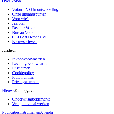
Over Voion
Voion – VO in ontwikkeling
Onze uitgangspunten
Voor wie?
Jaarplan
Bestuur Voion
Bureau Voion
CAO A&O-fonds VO
Nieuwsbrieven
Juridisch
Inkoopvoorwaarden
Leveringsvoorwaarden
Disclaimer
Cookiepolicy
KvK nummer
Privacystatement
Nieuws
Kernopgaven
Onderwijsarbeidsmarkt
Veilig en vitaal werken
Publicaties
Instrumenten
Agenda