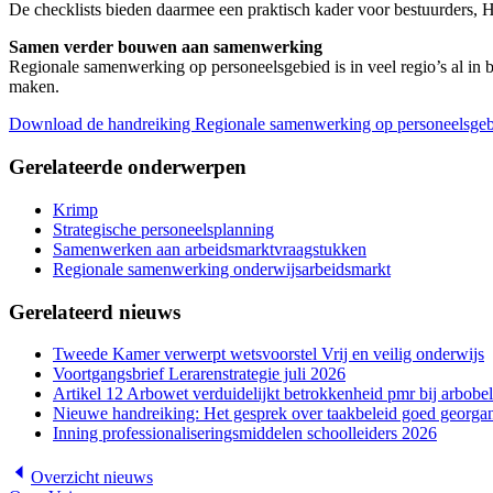
De checklists bieden daarmee een praktisch kader voor bestuurders, H
Samen verder bouwen aan samenwerking
Regionale samenwerking op personeelsgebied is in veel regio’s al in
maken.
Download de handreiking Regionale samenwerking op personeelsge
Gerelateerde onderwerpen
Krimp
Strategische personeelsplanning
Samenwerken aan arbeidsmarktvraagstukken
Regionale samenwerking onderwijsarbeidsmarkt
Gerelateerd nieuws
Tweede Kamer verwerpt wetsvoorstel Vrij en veilig onderwijs
Voortgangsbrief Lerarenstrategie juli 2026
Artikel 12 Arbowet verduidelijkt betrokkenheid pmr bij arbobel
Nieuwe handreiking: Het gesprek over taakbeleid goed georgan
Inning professionaliseringsmiddelen schoolleiders 2026
Overzicht
nieuws