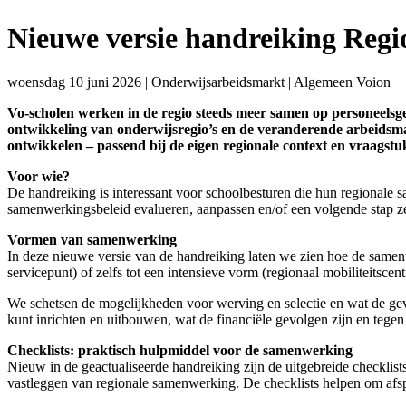
Nieuwe versie handreiking Regi
woensdag 10 juni 2026
|
Onderwijsarbeidsmarkt
|
Algemeen Voion
Vo-scholen werken in de regio steeds meer samen op personeelsge
ontwikkeling van onderwijsregio’s en de veranderende arbeidsma
ontwikkelen – passend bij de eigen regionale context en vraagstu
Voor wie?
De handreiking is interessant voor schoolbesturen die hun regionale s
samenwerkingsbeleid evalueren, aanpassen en/of een volgende stap 
Vormen van samenwerking
In deze nieuwe versie van de handreiking laten we zien hoe de sam
servicepunt) of zelfs tot een intensieve vorm (regionaal mobiliteitscen
We schetsen de mogelijkheden voor werving en selectie en wat de gev
kunt inrichten en uitbouwen, wat de financiële gevolgen zijn en teg
Checklists: praktisch hulpmiddel voor de samenwerking
Nieuw in de geactualiseerde handreiking zijn de uitgebreide checklis
vastleggen van regionale samenwerking. De checklists helpen om afspr