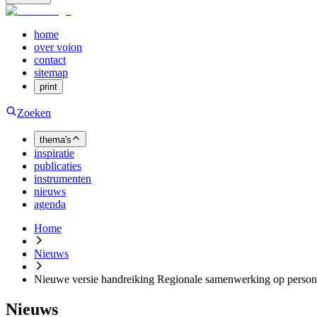
home
over voion
contact
sitemap
print
Zoeken
thema's
inspiratie
publicaties
instrumenten
nieuws
agenda
Home
Nieuws
Nieuwe versie handreiking Regionale samenwerking op person
Nieuws