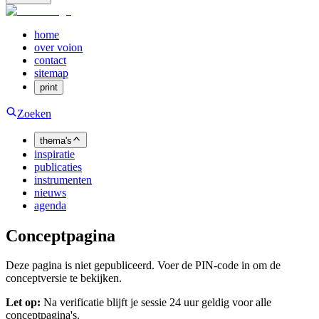
home
over voion
contact
sitemap
print
Zoeken
thema's
inspiratie
publicaties
instrumenten
nieuws
agenda
Conceptpagina
Deze pagina is niet gepubliceerd. Voer de PIN-code in om de
conceptversie te bekijken.
Let op:
Na verificatie blijft je sessie 24 uur geldig voor alle
conceptpagina's.