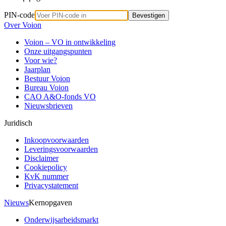
PIN-code
Bevestigen
Over Voion
Voion – VO in ontwikkeling
Onze uitgangspunten
Voor wie?
Jaarplan
Bestuur Voion
Bureau Voion
CAO A&O-fonds VO
Nieuwsbrieven
Juridisch
Inkoopvoorwaarden
Leveringsvoorwaarden
Disclaimer
Cookiepolicy
KvK nummer
Privacystatement
Nieuws
Kernopgaven
Onderwijsarbeidsmarkt