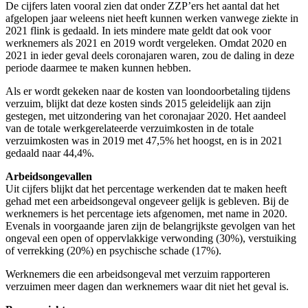
De cijfers laten vooral zien dat onder ZZP’ers het aantal dat het
afgelopen jaar weleens niet heeft kunnen werken vanwege ziekte in
2021 flink is gedaald. In iets mindere mate geldt dat ook voor
werknemers als 2021 en 2019 wordt vergeleken. Omdat 2020 en
2021 in ieder geval deels coronajaren waren, zou de daling in deze
periode daarmee te maken kunnen hebben.
Als er wordt gekeken naar de kosten van loondoorbetaling tijdens
verzuim, blijkt dat deze kosten sinds 2015 geleidelijk aan zijn
gestegen, met uitzondering van het coronajaar 2020. Het aandeel
van de totale werkgerelateerde verzuimkosten in de totale
verzuimkosten was in 2019 met 47,5% het hoogst, en is in 2021
gedaald naar 44,4%.
Arbeidsongevallen
Uit cijfers blijkt dat het percentage werkenden dat te maken heeft
gehad met een arbeidsongeval ongeveer gelijk is gebleven. Bij de
werknemers is het percentage iets afgenomen, met name in 2020.
Evenals in voorgaande jaren zijn de belangrijkste gevolgen van het
ongeval een open of oppervlakkige verwonding (30%), verstuiking
of verrekking (20%) en psychische schade (17%).
Werknemers die een arbeidsongeval met verzuim rapporteren
verzuimen meer dagen dan werknemers waar dit niet het geval is.