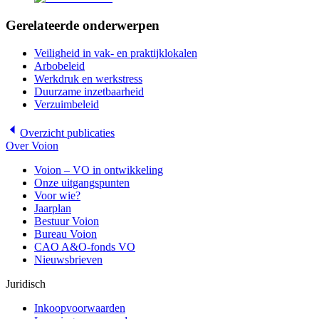
Gerelateerde onderwerpen
Veiligheid in vak- en praktijklokalen
Arbobeleid
Werkdruk en werkstress
Duurzame inzetbaarheid
Verzuimbeleid
Overzicht
publicaties
Over Voion
Voion – VO in ontwikkeling
Onze uitgangspunten
Voor wie?
Jaarplan
Bestuur Voion
Bureau Voion
CAO A&O-fonds VO
Nieuwsbrieven
Juridisch
Inkoopvoorwaarden