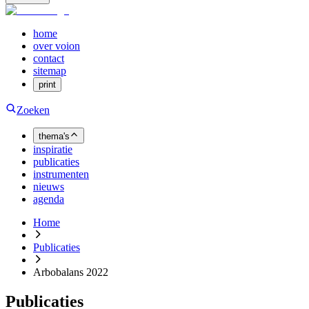
home
over voion
contact
sitemap
print
Zoeken
thema's
inspiratie
publicaties
instrumenten
nieuws
agenda
Home
Publicaties
Arbobalans 2022
Publicaties