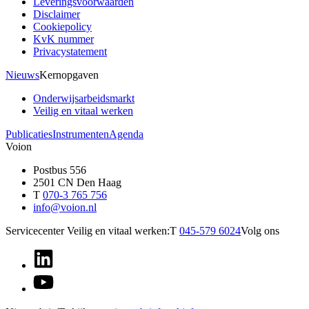
Leveringsvoorwaarden
Disclaimer
Cookiepolicy
KvK nummer
Privacystatement
Nieuws
Kernopgaven
Onderwijsarbeidsmarkt
Veilig en vitaal werken
Publicaties
Instrumenten
Agenda
Voion
Postbus 556
2501 CN Den Haag
T
070-3 765 756
info@voion.nl
Servicecenter Veilig en vitaal werken:
T
045-579 6024
Volg ons