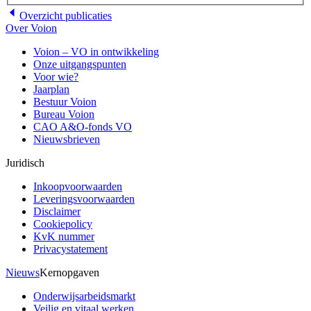
Overzicht
publicaties
Over Voion
Voion – VO in ontwikkeling
Onze uitgangspunten
Voor wie?
Jaarplan
Bestuur Voion
Bureau Voion
CAO A&O-fonds VO
Nieuwsbrieven
Juridisch
Inkoopvoorwaarden
Leveringsvoorwaarden
Disclaimer
Cookiepolicy
KvK nummer
Privacystatement
Nieuws
Kernopgaven
Onderwijsarbeidsmarkt
Veilig en vitaal werken