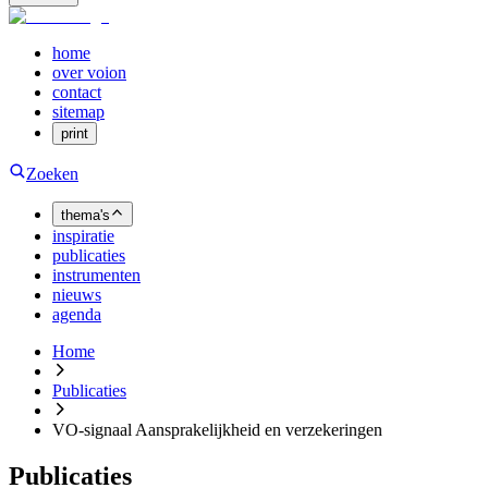
home
over voion
contact
sitemap
print
Zoeken
thema's
inspiratie
publicaties
instrumenten
nieuws
agenda
Home
Publicaties
VO-signaal Aansprakelijkheid en verzekeringen
Publicaties