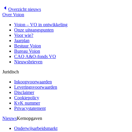
Overzicht
nieuws
Over Voion
Voion – VO in ontwikkeling
Onze uitgangspunten
Voor wie?
Jaarplan
Bestuur Voion
Bureau Voion
CAO A&O-fonds VO
Nieuwsbrieven
Juridisch
Inkoopvoorwaarden
Leveringsvoorwaarden
Disclaimer
Cookiepolicy
KvK nummer
Privacystatement
Nieuws
Kernopgaven
Onderwijsarbeidsmarkt