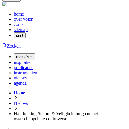
home
over voion
contact
sitemap
print
Zoeken
thema's
inspiratie
publicaties
instrumenten
nieuws
agenda
Home
Nieuws
Handreiking School & Veiligheid omgaan met
maatschappelijke controverse