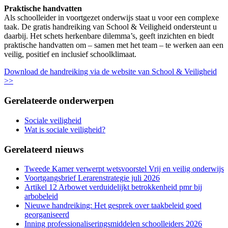
Praktische handvatten
Als schoolleider in voortgezet onderwijs staat u voor een complexe
taak. De gratis handreiking van School & Veiligheid ondersteunt u
daarbij. Het schets herkenbare dilemma’s, geeft inzichten en biedt
praktische handvatten om – samen met het team – te werken aan een
veilig, positief en inclusief schoolklimaat.
Download de handreiking via de website van School & Veiligheid
>>
Gerelateerde onderwerpen
Sociale veiligheid
Wat is sociale veiligheid?
Gerelateerd nieuws
Tweede Kamer verwerpt wetsvoorstel Vrij en veilig onderwijs
Voortgangsbrief Lerarenstrategie juli 2026
Artikel 12 Arbowet verduidelijkt betrokkenheid pmr bij
arbobeleid
Nieuwe handreiking: Het gesprek over taakbeleid goed
georganiseerd
Inning professionaliseringsmiddelen schoolleiders 2026