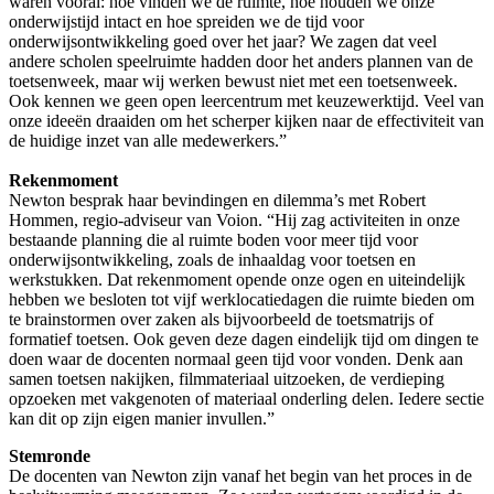
waren vooral: hoe vinden we de ruimte, hoe houden we onze
onderwijstijd intact en hoe spreiden we de tijd voor
onderwijsontwikkeling goed over het jaar? We zagen dat veel
andere scholen speelruimte hadden door het anders plannen van de
toetsenweek, maar wij werken bewust niet met een toetsenweek.
Ook kennen we geen open leercentrum met keuzewerktijd. Veel van
onze ideeën draaiden om het scherper kijken naar de effectiviteit van
de huidige inzet van alle medewerkers.”
Rekenmoment
Newton besprak haar bevindingen en dilemma’s met Robert
Hommen, regio-adviseur van Voion. “Hij zag activiteiten in onze
bestaande planning die al ruimte boden voor meer tijd voor
onderwijsontwikkeling, zoals de inhaaldag voor toetsen en
werkstukken. Dat rekenmoment opende onze ogen en uiteindelijk
hebben we besloten tot vijf werklocatiedagen die ruimte bieden om
te brainstormen over zaken als bijvoorbeeld de toetsmatrijs of
formatief toetsen. Ook geven deze dagen eindelijk tijd om dingen te
doen waar de docenten normaal geen tijd voor vonden. Denk aan
samen toetsen nakijken, filmmateriaal uitzoeken, de verdieping
opzoeken met vakgenoten of materiaal onderling delen. Iedere sectie
kan dit op zijn eigen manier invullen.”
Stemronde
De docenten van Newton zijn vanaf het begin van het proces in de