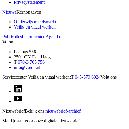
Privacystatement
Nieuws
Kernopgaven
Onderwijsarbeidsmarkt
Veilig en vitaal werken
Publicaties
Instrumenten
Agenda
Voion
Postbus 556
2501 CN Den Haag
T
070-3 765 756
info@voion.nl
Servicecenter Veilig en vitaal werken:
T
045-579 6024
Volg ons
Nieuwsbrief
Bekijk ons
nieuwsbrief-archief
Meld je aan voor onze digitale nieuwsbrief.