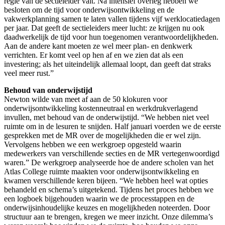
regie van de sectieleider valt. Na intensief overleg hebben we
besloten om de tijd voor onderwijsontwikkeling en de
vakwerkplanning samen te laten vallen tijdens vijf werklocatiedagen
per jaar. Dat geeft de sectieleiders meer lucht: ze krijgen nu ook
daadwerkelijk de tijd voor hun toegenomen verantwoordelijkheden.
Aan de andere kant moeten ze wel meer plan- en denkwerk
verrichten. Er komt veel op hen af en we zien dat als een
investering; als het uiteindelijk allemaal loopt, dan geeft dat straks
veel meer rust.”
Behoud van onderwijstijd
Newton wilde van meet af aan de 50 klokuren voor
onderwijsontwikkeling kostenneutraal en werkdrukverlagend
invullen, met behoud van de onderwijstijd. “We hebben niet veel
ruimte om in de lesuren te snijden. Half januari voerden we de eerste
gesprekken met de MR over de mogelijkheden die er wel zijn.
Vervolgens hebben we een werkgroep opgesteld waarin
medewerkers van verschillende secties en de MR vertegenwoordigd
waren.” De werkgroep analyseerde hoe de andere scholen van het
Atlas College ruimte maakten voor onderwijsontwikkeling en
kwamen verschillende keren bijeen. “We hebben heel wat opties
behandeld en schema’s uitgetekend. Tijdens het proces hebben we
een logboek bijgehouden waarin we de processtappen en de
onderwijsinhoudelijke keuzes en mogelijkheden noteerden. Door
structuur aan te brengen, kregen we meer inzicht. Onze dilemma’s