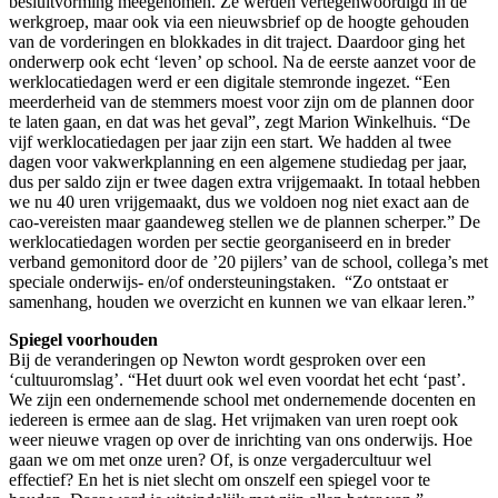
besluitvorming meegenomen. Ze werden vertegenwoordigd in de
werkgroep, maar ook via een nieuwsbrief op de hoogte gehouden
van de vorderingen en blokkades in dit traject. Daardoor ging het
onderwerp ook echt ‘leven’ op school. Na de eerste aanzet voor de
werklocatiedagen werd er een digitale stemronde ingezet. “Een
meerderheid van de stemmers moest voor zijn om de plannen door
te laten gaan, en dat was het geval”, zegt Marion Winkelhuis. “De
vijf werklocatiedagen per jaar zijn een start. We hadden al twee
dagen voor vakwerkplanning en een algemene studiedag per jaar,
dus per saldo zijn er twee dagen extra vrijgemaakt. In totaal hebben
we nu 40 uren vrijgemaakt, dus we voldoen nog niet exact aan de
cao-vereisten maar gaandeweg stellen we de plannen scherper.” De
werklocatiedagen worden per sectie georganiseerd en in breder
verband gemonitord door de ’20 pijlers’ van de school, collega’s met
speciale onderwijs- en/of ondersteuningstaken. “Zo ontstaat er
samenhang, houden we overzicht en kunnen we van elkaar leren.”
Spiegel voorhouden
Bij de veranderingen op Newton wordt gesproken over een
‘cultuuromslag’. “Het duurt ook wel even voordat het echt ‘past’.
We zijn een ondernemende school met ondernemende docenten en
iedereen is ermee aan de slag. Het vrijmaken van uren roept ook
weer nieuwe vragen op over de inrichting van ons onderwijs. Hoe
gaan we om met onze uren? Of, is onze vergadercultuur wel
effectief? En het is niet slecht om onszelf een spiegel voor te