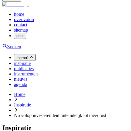
home
over voion
contact
sitemap
print
Zoeken
thema's
inspiratie
publicaties
instrumenten
nieuws
agenda
Home
Inspiratie
Nu volop investeren leidt uiteindelijk tot meer rust
Inspiratie