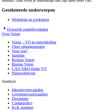
houden. Daar word je uiteindelijk met zijn allen beter van.”
Gerelateerde onderwerpen
Werkdruk en werkstress
Overzicht
praktijkverhalen
Over Voion
Voion – VO in ontwikkeling
Onze uitgangspunten
Voor wie?
Jaarplan
Bestuur Voion
Bureau Voion
CAO A&O-fonds VO
Nieuwsbrieven
Juridisch
Inkoopvoorwaarden
Leveringsvoorwaarden
Disclaimer
Cookiepolicy
KvK nummer