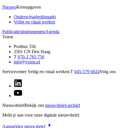
Nieuws
Kernopgaven
Onderwijsarbeidsmarkt
Veilig en vitaal werken
Publicaties
Instrumenten
Agenda
Voion
Postbus 556
2501 CN Den Haag
T
070-3 765 756
info@voion.nl
Servicecenter Veilig en vitaal werken:
T
045-579 6024
Volg ons
Nieuwsbrief
Bekijk ons
nieuwsbrief-archief
Meld je aan voor onze digitale nieuwsbrief.
Aanmelden nieuwsbrief