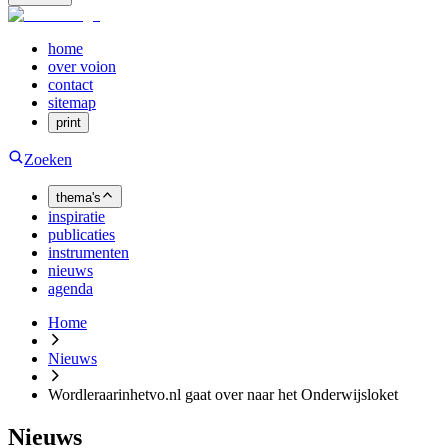
home
over voion
contact
sitemap
print
Zoeken
thema's
inspiratie
publicaties
instrumenten
nieuws
agenda
Home
Nieuws
Wordleraarinhetvo.nl gaat over naar het Onderwijsloket
Nieuws