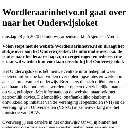
Wordleraarinhetvo.nl gaat over
naar het Onderwijsloket
dinsdag 28 juli 2020
|
Onderwijsarbeidsmarkt
|
Algemeen Voion
Voion stopt met de website Wordleraarinhetvo.nl en draagt het
stokje over aan het Onderwijsloket. De informatie over o.a. de
routes naar het leraarschap zijn overgedragen en iedereen die
leraar wil worden kan voortaan terecht bij het Onderwijsloket
.
Het Onderwijsloket is hét nieuwe centrale informatiepunt waar
iedereen informatie kan vinden over opleidingsroutes en werken in
alle sectoren van het onderwijs. Bezoekers die zich oriënteren op
een baan in het onderwijs, worden er op een overzichtelijke manier
op weg geholpen. Met informatie op de website, maar ook met
persoonlijk advies. Dit landelijke, onafhankelijke platform is
ontwikkeld op initiatief van de Vereniging Hogescholen (VH) en de
Vereniging van Universiteiten (VSNU) in samenwerking met het
ministerie van OCW.
Overweeg jij een carrière in het onderwijs? Of wil jij binnen het
onderwijs doorgroeien of een overstap maken naar een andere