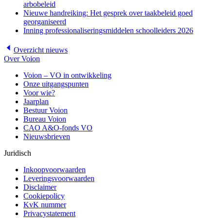
arbobeleid
Nieuwe handreiking: Het gesprek over taakbeleid goed
georganiseerd
Inning professionaliseringsmiddelen schoolleiders 2026
Overzicht
nieuws
Over Voion
Voion – VO in ontwikkeling
Onze uitgangspunten
Voor wie?
Jaarplan
Bestuur Voion
Bureau Voion
CAO A&O-fonds VO
Nieuwsbrieven
Juridisch
Inkoopvoorwaarden
Leveringsvoorwaarden
Disclaimer
Cookiepolicy
KvK nummer
Privacystatement