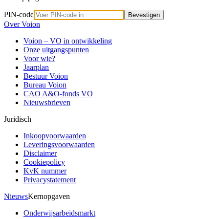
PIN-code
Bevestigen
Over Voion
Voion – VO in ontwikkeling
Onze uitgangspunten
Voor wie?
Jaarplan
Bestuur Voion
Bureau Voion
CAO A&O-fonds VO
Nieuwsbrieven
Juridisch
Inkoopvoorwaarden
Leveringsvoorwaarden
Disclaimer
Cookiepolicy
KvK nummer
Privacystatement
Nieuws
Kernopgaven
Onderwijsarbeidsmarkt