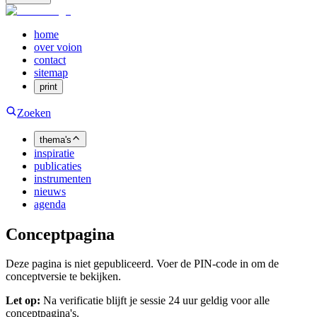
home
over voion
contact
sitemap
print
Zoeken
thema's
inspiratie
publicaties
instrumenten
nieuws
agenda
Conceptpagina
Deze pagina is niet gepubliceerd. Voer de PIN-code in om de
conceptversie te bekijken.
Let op:
Na verificatie blijft je sessie 24 uur geldig voor alle
conceptpagina's.