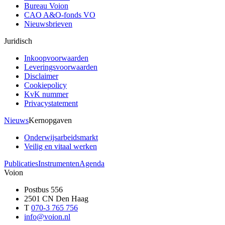
Bureau Voion
CAO A&O-fonds VO
Nieuwsbrieven
Juridisch
Inkoopvoorwaarden
Leveringsvoorwaarden
Disclaimer
Cookiepolicy
KvK nummer
Privacystatement
Nieuws
Kernopgaven
Onderwijsarbeidsmarkt
Veilig en vitaal werken
Publicaties
Instrumenten
Agenda
Voion
Postbus 556
2501 CN Den Haag
T
070-3 765 756
info@voion.nl