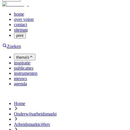
home
over voion
contact
sitemap
print
Zoeken
thema's
inspiratie
publicaties
instrumenten
nieuws
agenda
Home
Onderwijsarbeidsmarkt
Arbeidsmarktcijfers