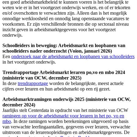
een goed arbeidsmarktbeleid te kunnen voeren is het belangrijk te
weten wie er in het voortgezet onderwijs werken, en of er tekorten
en/of overschotten te verwachten zijn. Alleen dan is het mogelijk
onnodige werkloosheid en onnodig lang openstaande vacatures te
voorkomen. Er zijn verschillende bronnen die op sectoraal niveau
inzicht geven in arbeidsmarktgegevens voor het voortgezet
onderwijs.
Schoolleiders in beweging: Arbeidsmarkt en loopbanen van
schoolleiders nader onderzocht (Voion, januari 2026)
Een
onderzoek naar de arbeidsmarkt en loopbanen van schoolleiders
in het voortgezet onderwijs.
Trendrapportage Arbeidsmarkt leraren po,vo en mbo 2024
(ministerie van OCW, december 2025)
In deze
trendrapportage
worden de belangrijkste, meest actuele
cijfers over leraren en hun arbeidsmarkt op een rij gezet.
Arbeidsmarktramingen onderwijs 2025 (ministerie van OCW,
december 2024)
Jaarlijks stelt Centerdata in opdracht van het ministerie van OCW
ramingen op voor de arbeidsmarkt voor leraren in het po, vo en
mbo
. In deze ramingen worden berekeningen uitgevoerd op basis
van verwachte leerlingaantallen, gegevens over leraren, verwachte
uitstroom van de lerarenopleidingen en arbeidsmarktgegevens. De