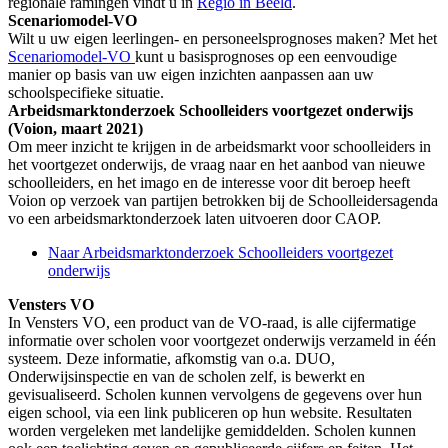
regionale ramingen vindt u in
Regio in Beeld
.
Scenariomodel-VO
Wilt u uw eigen leerlingen- en personeelsprognoses maken? Met het
Scenariomodel-VO
kunt u basisprognoses op een eenvoudige
manier op basis van uw eigen inzichten aanpassen aan uw
schoolspecifieke situatie.
Arbeidsmarktonderzoek Schoolleiders voortgezet onderwijs
(Voion, maart 2021)
Om meer inzicht te krijgen in de arbeidsmarkt voor schoolleiders in
het voortgezet onderwijs, de vraag naar en het aanbod van nieuwe
schoolleiders, en het imago en de interesse voor dit beroep heeft
Voion op verzoek van partijen betrokken bij de Schoolleidersagenda
vo een arbeidsmarktonderzoek laten uitvoeren door CAOP.
Naar Arbeidsmarktonderzoek Schoolleiders voortgezet
onderwijs
Vensters VO
In Vensters VO, een product van de VO-raad, is alle cijfermatige
informatie over scholen voor voortgezet onderwijs verzameld in één
systeem. Deze informatie, afkomstig van o.a. DUO,
Onderwijsinspectie en van de scholen zelf, is bewerkt en
gevisualiseerd. Scholen kunnen vervolgens de gegevens over hun
eigen school, via een link publiceren op hun website. Resultaten
worden vergeleken met landelijke gemiddelden. Scholen kunnen