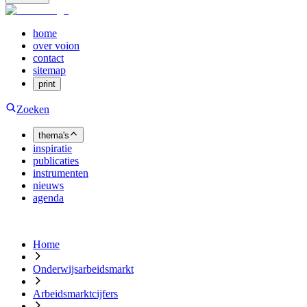
home
over voion
contact
sitemap
print
Zoeken
thema's
inspiratie
publicaties
instrumenten
nieuws
agenda
Home
Onderwijsarbeidsmarkt
Arbeidsmarktcijfers