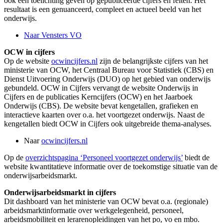
ook een toelichting geven op gepubliceerde cijfers en feiten. Het
resultaat is een genuanceerd, compleet en actueel beeld van het
onderwijs.
Naar Vensters VO
OCW in cijfers
Op de website
ocwincijfers.nl
zijn de belangrijkste cijfers van het
ministerie van OCW, het Centraal Bureau voor Statistiek (CBS) en
Dienst Uitvoering Onderwijs (DUO) op het gebied van onderwijs
gebundeld. OCW in Cijfers vervangt de website Onderwijs in
Cijfers en de publicaties Kerncijfers (OCW) en het Jaarboek
Onderwijs (CBS). De website bevat kengetallen, grafieken en
interactieve kaarten over o.a. het voortgezet onderwijs. Naast de
kengetallen biedt OCW in Cijfers ook uitgebreide thema-analyses.
Naar
ocwincijfers.nl
Op de
overzichtspagina ‘Personeel voortgezet onderwijs’
biedt de
website kwantitatieve informatie over de toekomstige situatie van de
onderwijsarbeidsmarkt.
Onderwijsarbeidsmarkt in cijfers
Dit dashboard van het ministerie van OCW bevat o.a. (regionale)
arbeidsmarktinformatie over werkgelegenheid, personeel,
arbeidsmobiliteit en lerarenopleidingen van het po, vo en mbo.