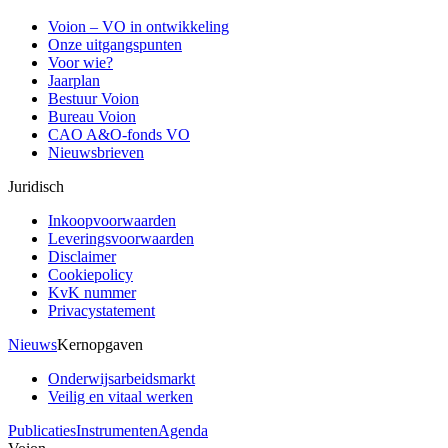
Voion – VO in ontwikkeling
Onze uitgangspunten
Voor wie?
Jaarplan
Bestuur Voion
Bureau Voion
CAO A&O-fonds VO
Nieuwsbrieven
Juridisch
Inkoopvoorwaarden
Leveringsvoorwaarden
Disclaimer
Cookiepolicy
KvK nummer
Privacystatement
Nieuws
Kernopgaven
Onderwijsarbeidsmarkt
Veilig en vitaal werken
Publicaties
Instrumenten
Agenda