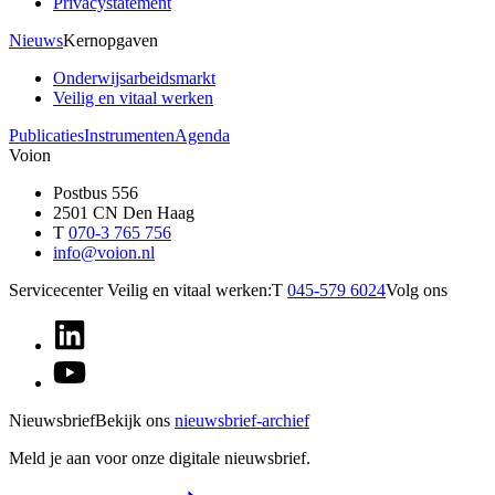
Privacystatement
Nieuws
Kernopgaven
Onderwijsarbeidsmarkt
Veilig en vitaal werken
Publicaties
Instrumenten
Agenda
Voion
Postbus 556
2501 CN Den Haag
T
070-3 765 756
info@voion.nl
Servicecenter Veilig en vitaal werken:
T
045-579 6024
Volg ons
Nieuwsbrief
Bekijk ons
nieuwsbrief-archief
Meld je aan voor onze digitale nieuwsbrief.