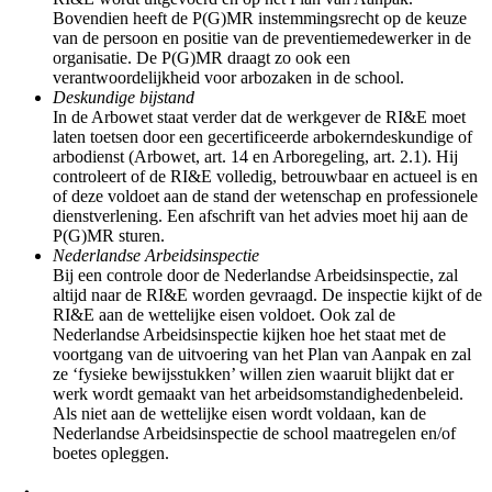
Bovendien heeft de P(G)MR instemmingsrecht op de keuze
van de persoon en positie van de preventiemedewerker in de
organisatie. De P(G)MR draagt zo ook een
verantwoordelijkheid voor arbozaken in de school.
Deskundige bijstand
In de Arbowet staat verder dat de werkgever de RI&E moet
laten toetsen door een gecertificeerde arbokerndeskundige of
arbodienst (Arbowet, art. 14 en Arboregeling, art. 2.1). Hij
controleert of de RI&E volledig, betrouwbaar en actueel is en
of deze voldoet aan de stand der wetenschap en professionele
dienstverlening. Een afschrift van het advies moet hij aan de
P(G)MR sturen.
Nederlandse Arbeidsinspectie
Bij een controle door de Nederlandse Arbeidsinspectie, zal
altijd naar de RI&E worden gevraagd. De inspectie kijkt of de
RI&E aan de wettelijke eisen voldoet. Ook zal de
Nederlandse Arbeidsinspectie kijken hoe het staat met de
voortgang van de uitvoering van het Plan van Aanpak en zal
ze ‘fysieke bewijsstukken’ willen zien waaruit blijkt dat er
werk wordt gemaakt van het arbeidsomstandighedenbeleid.
Als niet aan de wettelijke eisen wordt voldaan, kan de
Nederlandse Arbeidsinspectie de school maatregelen en/of
boetes opleggen.