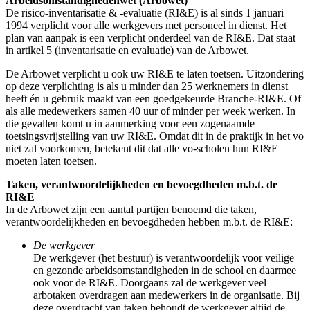
Arbeidsomstandighedenwet (Arbowet)
De risico-inventarisatie & -evaluatie (RI&E) is al sinds 1 januari
1994 verplicht voor alle werkgevers met personeel in dienst. Het
plan van aanpak is een verplicht onderdeel van de RI&E. Dat staat
in artikel 5 (inventarisatie en evaluatie) van de Arbowet.
De Arbowet verplicht u ook uw RI&E te laten toetsen. Uitzondering
op deze verplichting is als u minder dan 25 werknemers in dienst
heeft én u gebruik maakt van een goedgekeurde Branche-RI&E. Of
als alle medewerkers samen 40 uur of minder per week werken. In
die gevallen komt u in aanmerking voor een zogenaamde
toetsingsvrijstelling van uw RI&E. Omdat dit in de praktijk in het vo
niet zal voorkomen, betekent dit dat alle vo-scholen hun RI&E
moeten laten toetsen.
Taken, verantwoordelijkheden en bevoegdheden m.b.t. de
RI&E
In de Arbowet zijn een aantal partijen benoemd die taken,
verantwoordelijkheden en bevoegdheden hebben m.b.t. de RI&E:
De werkgever
De werkgever (het bestuur) is verantwoordelijk voor veilige
en gezonde arbeidsomstandigheden in de school en daarmee
ook voor de RI&E. Doorgaans zal de werkgever veel
arbotaken overdragen aan medewerkers in de organisatie. Bij
deze overdracht van taken behoudt de werkgever altijd de