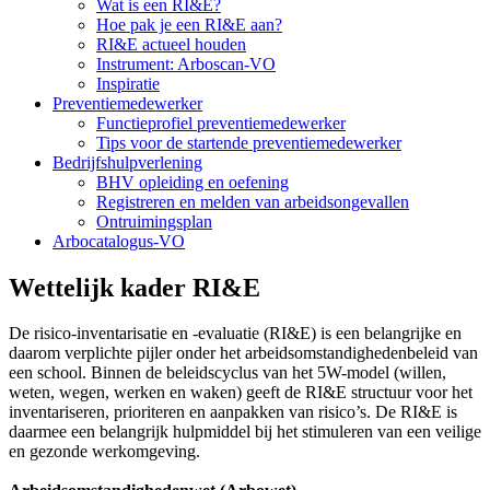
Wat is een RI&E?
Hoe pak je een RI&E aan?
RI&E actueel houden
Instrument: Arboscan-VO
Inspiratie
Preventiemedewerker
Functieprofiel preventiemedewerker
Tips voor de startende preventiemedewerker
Bedrijfshulpverlening
BHV opleiding en oefening
Registreren en melden van arbeidsongevallen
Ontruimingsplan
Arbocatalogus-VO
Wettelijk kader RI&E
De risico-inventarisatie en -evaluatie (RI&E) is een belangrijke en
daarom verplichte pijler onder het arbeidsomstandighedenbeleid van
een school. Binnen de beleidscyclus van het 5W-model (willen,
weten, wegen, werken en waken) geeft de RI&E structuur voor het
inventariseren, prioriteren en aanpakken van risico’s. De RI&E is
daarmee een belangrijk hulpmiddel bij het stimuleren van een veilige
en gezonde werkomgeving.