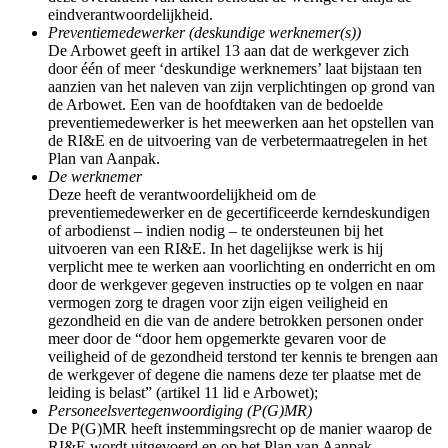
eindverantwoordelijkheid.
Preventiemedewerker (deskundige werknemer(s))
De Arbowet geeft in artikel 13 aan dat de werkgever zich
door één of meer ‘deskundige werknemers’ laat bijstaan ten
aanzien van het naleven van zijn verplichtingen op grond van
de Arbowet. Een van de hoofdtaken van de bedoelde
preventiemedewerker is het meewerken aan het opstellen van
de RI&E en de uitvoering van de verbetermaatregelen in het
Plan van Aanpak.
De werknemer
Deze heeft de verantwoordelijkheid om de
preventiemedewerker en de gecertificeerde kerndeskundigen
of arbodienst – indien nodig – te ondersteunen bij het
uitvoeren van een RI&E. In het dagelijkse werk is hij
verplicht mee te werken aan voorlichting en onderricht en om
door de werkgever gegeven instructies op te volgen en naar
vermogen zorg te dragen voor zijn eigen veiligheid en
gezondheid en die van de andere betrokken personen onder
meer door de “door hem opgemerkte gevaren voor de
veiligheid of de gezondheid terstond ter kennis te brengen aan
de werkgever of degene die namens deze ter plaatse met de
leiding is belast” (artikel 11 lid e Arbowet);
Personeelsvertegenwoordiging (P(G)MR)
De P(G)MR heeft instemmingsrecht op de manier waarop de
RI&E wordt uitgevoerd en op het Plan van Aanpak.