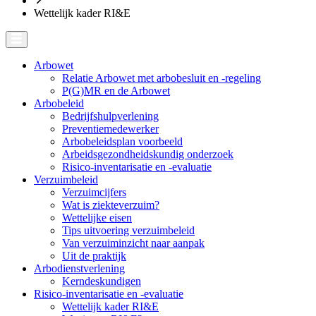
Wettelijk kader RI&E
Arbowet
Relatie Arbowet met arbobesluit en -regeling
P(G)MR en de Arbowet
Arbobeleid
Bedrijfshulpverlening
Preventiemedewerker
Arbobeleidsplan voorbeeld
Arbeidsgezondheidskundig onderzoek
Risico-inventarisatie en -evaluatie
Verzuimbeleid
Verzuimcijfers
Wat is ziekteverzuim?
Wettelijke eisen
Tips uitvoering verzuimbeleid
Van verzuiminzicht naar aanpak
Uit de praktijk
Arbodienstverlening
Kerndeskundigen
Risico-inventarisatie en -evaluatie
Wettelijk kader RI&E