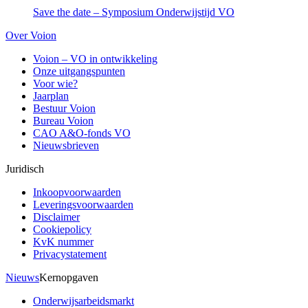
Save the date – Symposium Onderwijstijd VO
Over Voion
Voion – VO in ontwikkeling
Onze uitgangspunten
Voor wie?
Jaarplan
Bestuur Voion
Bureau Voion
CAO A&O-fonds VO
Nieuwsbrieven
Juridisch
Inkoopvoorwaarden
Leveringsvoorwaarden
Disclaimer
Cookiepolicy
KvK nummer
Privacystatement
Nieuws
Kernopgaven
Onderwijsarbeidsmarkt