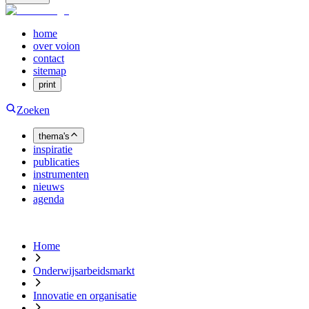
home
over voion
contact
sitemap
print
Zoeken
thema's
inspiratie
publicaties
instrumenten
nieuws
agenda
Home
Onderwijsarbeidsmarkt
Innovatie en organisatie