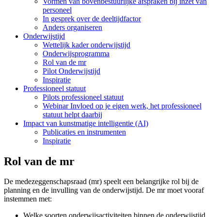
Vormen van bovenbestuurlijke afspraken bij inzet van
personeel
In gesprek over de deeltijdfactor
Anders organiseren
Onderwijstijd
Wettelijk kader onderwijstijd
Onderwijsprogramma
Rol van de mr
Pilot Onderwijstijd
Inspiratie
Professioneel statuut
Pilots professioneel statuut
Webinar Invloed op je eigen werk, het professioneel
statuut helpt daarbij
Impact van kunstmatige intelligentie (AI)
Publicaties en instrumenten
Inspiratie
Rol van de mr
De medezeggenschapsraad (mr) speelt een belangrijke rol bij de
planning en de invulling van de onderwijstijd. De mr moet vooraf
instemmen met:
Welke soorten onderwijsactiviteiten binnen de onderwijstijd