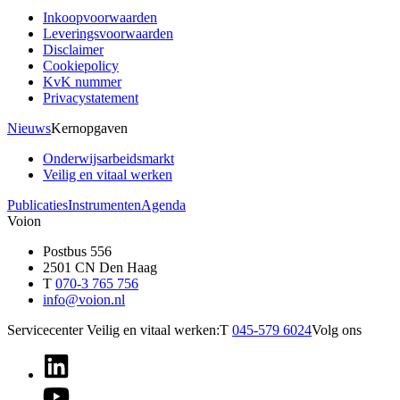
Inkoopvoorwaarden
Leveringsvoorwaarden
Disclaimer
Cookiepolicy
KvK nummer
Privacystatement
Nieuws
Kernopgaven
Onderwijsarbeidsmarkt
Veilig en vitaal werken
Publicaties
Instrumenten
Agenda
Voion
Postbus 556
2501 CN Den Haag
T
070-3 765 756
info@voion.nl
Servicecenter Veilig en vitaal werken:
T
045-579 6024
Volg ons