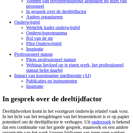
Vormen van bovenbestuurlijke afspraken bij inzet van
personeel
In gesprek over de deeltijdfactor
Anders organiseren
Onderwijstijd
Wettelijk kader onderwijstijd
Onderwijsprogramma
Rol van de mr
Pilot Onderwijstijd
Inspiratie
Professioneel statuut
Pilots professioneel statuut
Webinar Invloed op je eigen werk, het professioneel
statuut helpt daarbij
Impact van kunstmatige intelligentie (AI)
Publicaties en instrumenten
Inspiratie
In gesprek over de deeltijdfactor
Deeltijdwerken komt in het voortgezet onderwijs relatief vaak voor.
In het licht van het terugdringen van het lerarentekort is er op papier
potentieel om de deeltijdfactor te verhogen. Uit
onderzoek
is bekend
dat een combinatie van het goede gesprek, maatwerk en een andere
organisatie van het werk kunnen bijdragen aan meer uren werken.