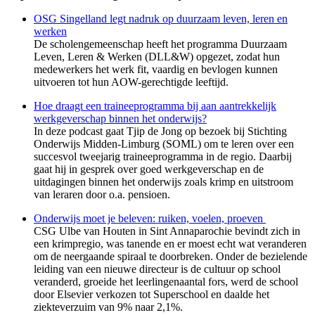
OSG Singelland legt nadruk op duurzaam leven, leren en
werken
De scholengemeenschap heeft het programma Duurzaam
Leven, Leren & Werken (DLL&W) opgezet, zodat hun
medewerkers het werk fit, vaardig en bevlogen kunnen
uitvoeren tot hun AOW-gerechtigde leeftijd.
Hoe draagt een traineeprogramma bij aan aantrekkelijk
werkgeverschap binnen het onderwijs?
In deze podcast gaat Tjip de Jong op bezoek bij Stichting
Onderwijs Midden-Limburg (SOML) om te leren over een
succesvol tweejarig traineeprogramma in de regio. Daarbij
gaat hij in gesprek over goed werkgeverschap en de
uitdagingen binnen het onderwijs zoals krimp en uitstroom
van leraren door o.a. pensioen.
Onderwijs moet je beleven: ruiken, voelen, proeven
CSG Ulbe van Houten in Sint Annaparochie bevindt zich in
een krimpregio, was tanende en er moest echt wat veranderen
om de neergaande spiraal te doorbreken. Onder de bezielende
leiding van een nieuwe directeur is de cultuur op school
veranderd, groeide het leerlingenaantal fors, werd de school
door Elsevier verkozen tot Superschool en daalde het
ziekteverzuim van 9% naar 2,1%.