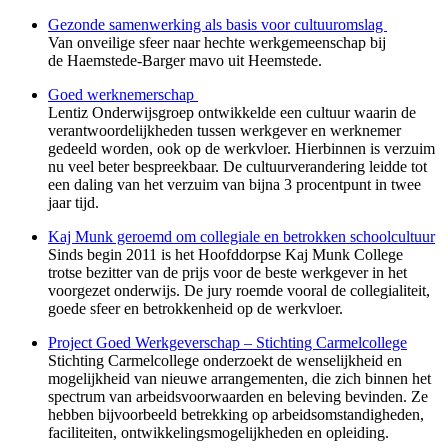
Gezonde samenwerking als basis voor cultuuromslag
Van onveilige sfeer naar hechte werkgemeenschap bij
de Haemstede-Barger mavo uit Heemstede.
Goed werknemerschap
Lentiz Onderwijsgroep ontwikkelde een cultuur waarin de
verantwoordelijkheden tussen werkgever en werknemer
gedeeld worden, ook op de werkvloer. Hierbinnen is verzuim
nu veel beter bespreekbaar. De cultuurverandering leidde tot
een daling van het verzuim van bijna 3 procentpunt in twee
jaar tijd.
Kaj Munk geroemd om collegiale en betrokken schoolcultuur
Sinds begin 2011 is het Hoofddorpse Kaj Munk College
trotse bezitter van de prijs voor de beste werkgever in het
voorgezet onderwijs.
De jury roemde vooral de collegialiteit,
goede sfeer en betrokkenheid op de werkvloer.
Project Goed Werkgeverschap – Stichting Carmelcollege
Stichting Carmelcollege onderzoekt de wenselijkheid en
mogelijkheid van nieuwe arrangementen, die zich binnen het
spectrum van arbeidsvoorwaarden en beleving bevinden. Ze
hebben bijvoorbeeld betrekking op arbeidsomstandigheden,
faciliteiten, ontwikkelingsmogelijkheden en opleiding.