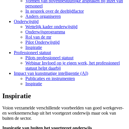
Vormen van bovenbestuurlijke afspraken bij inzet van
personeel
In gesprek over de deeltijdfactor
Anders organiseren
Onderwijstijd
Wettelijk kader onderwijstijd
Onderwijsprogramma
Rol van de mr
Pilot Onderwijstijd
Inspiratie
Professioneel statuut
Pilots professioneel statuut
Webinar Invloed op je eigen werk, het professioneel
statuut helpt daarbij
Impact van kunstmatige intelligentie (AI)
Publicaties en instrumenten
Inspiratie
Inspiratie
Voion verzamelde verschillende voorbeelden van goed werkgever-
en werknemerschap uit het voortgezet onderwijs maar ook van
buiten de sector.
Inspiratie van buiten het voortgezet onderwijs