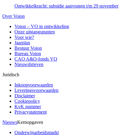
Ontwikkelkracht: subsidie aanvragen t/m 29 november
Over Voion
Voion – VO in ontwikkeling
Onze uitgangspunten
Voor wie?
Jaarplan
Bestuur Voion
Bureau Voion
CAO A&O-fonds VO
Nieuwsbrieven
Juridisch
Inkoopvoorwaarden
Leveringsvoorwaarden
Disclaimer
Cookiepolicy
KvK nummer
Privacystatement
Nieuws
Kernopgaven
Onderwijsarbeidsmarkt