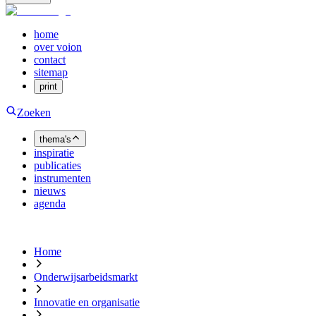
home
over voion
contact
sitemap
print
Zoeken
thema's
inspiratie
publicaties
instrumenten
nieuws
agenda
Home
Onderwijsarbeidsmarkt
Innovatie en organisatie