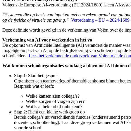
Volgens de Europese AI-verordening (EU 2024/1689) is een AI-syst
“Systemen die op basis van input en met een zekere graad van autonom
op de fysieke of virtuele omgeving.”
Verordening – EU – 2024/168
Deze definitie wordt gevolgd in de verkenning van Voion over de imp
Verkenning van AI voor werkenden in het vo
De opkomst van Artificiële Intelligentie (AI) verandert de manier waa
mogelijke impact van AI op de bedrijfsvoering van scholen en op de kw
schoolleiders.
Lees het verkennende onderzoek van Voion met de conc
Wat kunnen schoolorganisaties vandaag al doen met AI binnen d
Stap 1: Start het gesprek
Organiseer een teamoverleg of themabijeenkomst binnen het te
Bespreek wat er leeft:
Welke kansen zien collega’s?
Welke zorgen of vragen zijn er?
Wat is al bekend of onbekend?
Stap 2: Richt een kleine werkgroep op
Betrek collega’s uit verschillende functies (ondersteunend perso
docenten, schoolleiding). Laat deze groep verkennen wat AI k
voor de school.