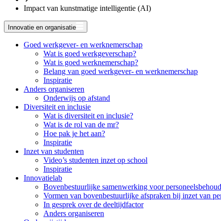
Impact van kunstmatige intelligentie (AI)
Innovatie en organisatie
Goed werkgever- en werknemerschap
Wat is goed werkgeverschap?
Wat is goed werknemerschap?
Belang van goed werkgever- en werknemerschap
Inspiratie
Anders organiseren
Onderwijs op afstand
Diversiteit en inclusie
Wat is diversiteit en inclusie?
Wat is de rol van de mr?
Hoe pak je het aan?
Inspiratie
Inzet van studenten
Video’s studenten inzet op school
Inspiratie
Innovatielab
Bovenbestuurlijke samenwerking voor personeelsbehou
Vormen van bovenbestuurlijke afspraken bij inzet van pe
In gesprek over de deeltijdfactor
Anders organiseren