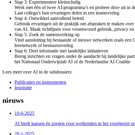
Stap 3: Experimenteer kleinschalig
Werk met één of twee AI-programma’s en probeer deze uit in de
Laat collega’s hun ervaringen delen in een teamoverleg.
Stap 4: Ontwikkel aanvullend beleid
Gebruik ervaringen uit de praktijk om afspraken te maken over
van AI. Maak richtlijnen voor verantwoord gebruik, privacy en
Stap 5: Zoek de samenwerking op
Vind aansluiting bij bestaande of nieuwe netwerken zoals een 
leernetwerk of bestuursoverleg.
Stap 6: Deel informatie met landelijke initiatieven
Breng inzichten en vragen onder de aandacht bij landelijke part
het Nationaal Onderwijslab AI of de Nederlandse AI Coalitie
Lees meer over AI in de subdossiers:
Publicaties en instrumenten
Inspiratie
nieuws
10-6-2025
AI biedt kansen én zorgen voor werkenden in het voortgezet o
20-1-2025