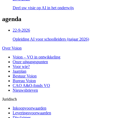
Deel uw visie op AI in het onderwijs
agenda
22-9-2026
Opleiding AI voor schoolleiders (najaar 2026)
Over Voion
Voion – VO in ontwikkeling
Onze uitgangspunten
Voor wie?
Jaarplan
Bestuur Voion
Bureau Voion
CAO A&O-fonds VO
Nieuwsbrieven
Juridisch
Inkoopvoorwaarden
Leveringsvoorwaarden
Disclaimer