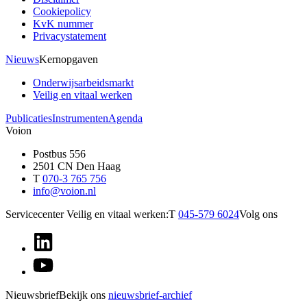
Cookiepolicy
KvK nummer
Privacystatement
Nieuws
Kernopgaven
Onderwijsarbeidsmarkt
Veilig en vitaal werken
Publicaties
Instrumenten
Agenda
Voion
Postbus 556
2501 CN Den Haag
T
070-3 765 756
info@voion.nl
Servicecenter Veilig en vitaal werken:
T
045-579 6024
Volg ons
Nieuwsbrief
Bekijk ons
nieuwsbrief-archief