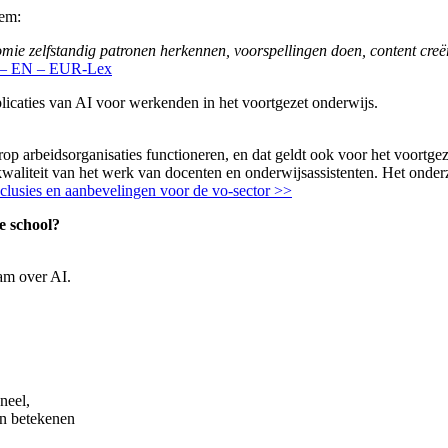
eem:
ie zelfstandig patronen herkennen, voorspellingen doen, content creër
9 – EN – EUR-Lex
licaties van AI voor werkenden in het voortgezet onderwijs.
rop arbeidsorganisaties functioneren, en dat geldt ook voor het voortg
aliteit van het werk van docenten en onderwijsassistenten. Het onderzo
lusies en aanbevelingen voor de vo-sector >>
e school?
am over AI.
neel,
an betekenen