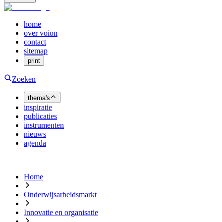
home
over voion
contact
sitemap
print
Zoeken
thema's
inspiratie
publicaties
instrumenten
nieuws
agenda
Home
Onderwijsarbeidsmarkt
Innovatie en organisatie