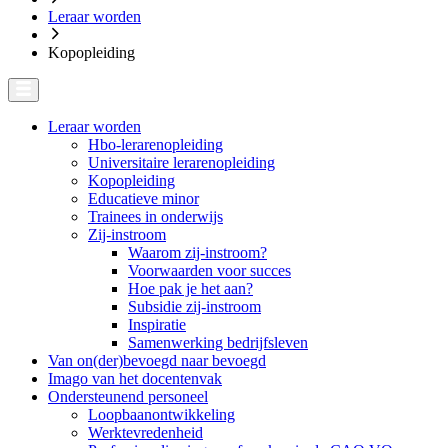
Leraar worden
Kopopleiding
Leraar worden
Hbo-lerarenopleiding
Universitaire lerarenopleiding
Kopopleiding
Educatieve minor
Trainees in onderwijs
Zij-instroom
Waarom zij-instroom?
Voorwaarden voor succes
Hoe pak je het aan?
Subsidie zij-instroom
Inspiratie
Samenwerking bedrijfsleven
Van on(der)bevoegd naar bevoegd
Imago van het docentenvak
Ondersteunend personeel
Loopbaanontwikkeling
Werktevredenheid