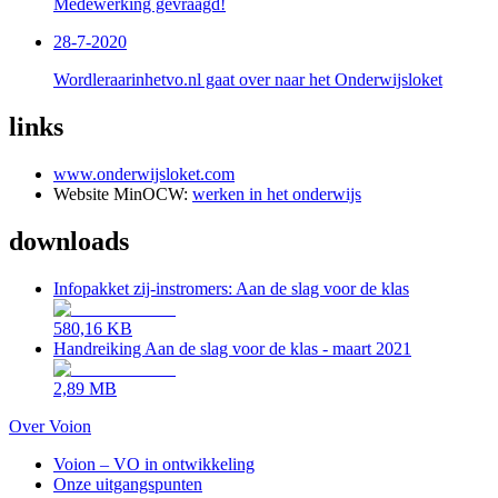
Medewerking gevraagd!
28-7-2020
Wordleraarinhetvo.nl gaat over naar het Onderwijsloket
links
www.onderwijsloket.com
Website MinOCW:
werken in het onderwijs
downloads
Infopakket zij-instromers: Aan de slag voor de klas
580,16 KB
Handreiking Aan de slag voor de klas - maart 2021
2,89 MB
Over Voion
Voion – VO in ontwikkeling
Onze uitgangspunten