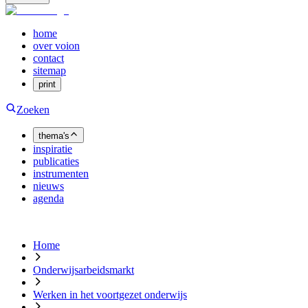
home
over voion
contact
sitemap
print
Zoeken
thema's
inspiratie
publicaties
instrumenten
nieuws
agenda
Home
Onderwijsarbeidsmarkt
Werken in het voortgezet onderwijs