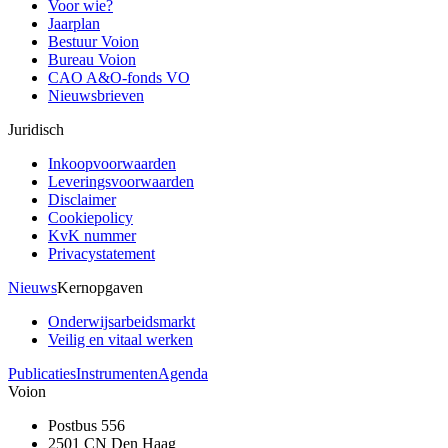
Voor wie?
Jaarplan
Bestuur Voion
Bureau Voion
CAO A&O-fonds VO
Nieuwsbrieven
Juridisch
Inkoopvoorwaarden
Leveringsvoorwaarden
Disclaimer
Cookiepolicy
KvK nummer
Privacystatement
Nieuws
Kernopgaven
Onderwijsarbeidsmarkt
Veilig en vitaal werken
Publicaties
Instrumenten
Agenda
Voion
Postbus 556
2501 CN Den Haag