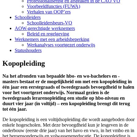
Professionalisering en afspraken in de CAO VO
Voorbeeldfuncties (FUWA)
Verhalen van OOP’ers
Schoolleiders
Schoolleidersbeurs-VO
AOW-gerechtigde werknemers
Beleid en regelgeving
Werknemers met een arbeidsbeperking
Werkanalyses voortgezet onderwijs
Statushouders
Kopopleiding
Na het afronden van bepaalde hbo- en wo-bachelors en -
masters bestaat er de mogelijkheid om met een kopopleiding in
één jaar een eerstegraads of tweedegraads bevoegdheid te halen
voor het voortgezet onderwijs. Normaal gezien is de
tweedegraads lerarenopleiding een studie op hbo-niveau en
duurt vier jaar (in voltijd) – een kopopleiding brengt dit terug
tot één jaar.
De kopopleiding is een voltijdsopleiding die wordt aangeboden door
enkele hogescholen. Met deze bevoegdheid kun je lesgeven in de
onderbouw (eerste drie jaar) van het havo en vwo, in het vmbo en in
het beroepsonderwijs en volwasseneneducatie. De kopopleiding is