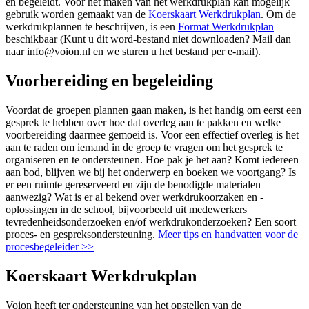
en begeleidt. Voor het maken van het werkdrukplan kan mogelijk
gebruik worden gemaakt van de
Koerskaart Werkdrukplan
. Om de
werkdrukplannen te beschrijven, is een
Format Werkdrukplan
beschikbaar (Kunt u dit word-bestand niet downloaden? Mail dan
naar info@voion.nl en we sturen u het bestand per e-mail).
Voorbereiding en begeleiding
Voordat de groepen plannen gaan maken, is het handig om eerst een
gesprek te hebben over hoe dat overleg aan te pakken en welke
voorbereiding daarmee gemoeid is. Voor een effectief overleg is het
aan te raden om iemand in de groep te vragen om het gesprek te
organiseren en te ondersteunen. Hoe pak je het aan? Komt iedereen
aan bod, blijven we bij het onderwerp en boeken we voortgang? Is
er een ruimte gereserveerd en zijn de benodigde materialen
aanwezig? Wat is er al bekend over werkdrukoorzaken en -
oplossingen in de school, bijvoorbeeld uit medewerkers
tevredenheidsonderzoeken en/of werkdrukonderzoeken? Een soort
proces- en gespreksondersteuning.
Meer tips en handvatten voor de
procesbegeleider >>
Koerskaart Werkdrukplan
Voion heeft ter ondersteuning van het opstellen van de