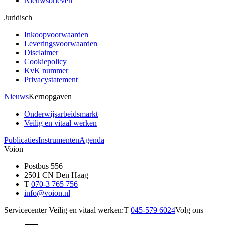
Nieuwsbrieven
Juridisch
Inkoopvoorwaarden
Leveringsvoorwaarden
Disclaimer
Cookiepolicy
KvK nummer
Privacystatement
Nieuws
Kernopgaven
Onderwijsarbeidsmarkt
Veilig en vitaal werken
Publicaties
Instrumenten
Agenda
Voion
Postbus 556
2501 CN Den Haag
T
070-3 765 756
info@voion.nl
Servicecenter Veilig en vitaal werken:
T
045-579 6024
Volg ons