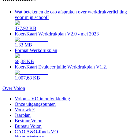
Wat betekenen de cao afspraken over werkdrukverlichting
voor mijn school?
377,92 KB
KoersKaart Werkdrukplan V2.0 - mei 2023
1,33 MB
Format Werkdrukplan
68,38 KB
KoersKaart Evalueer jullie Werkdrukplan V1.2.
1.007,68 KB
Over Voion
Voion – VO in ontwikkeling
Onze uitgangspunten
Voor wie?
Jaarplan
Bestuur Voion
Bureau Voion
CAO A&O-fonds VO