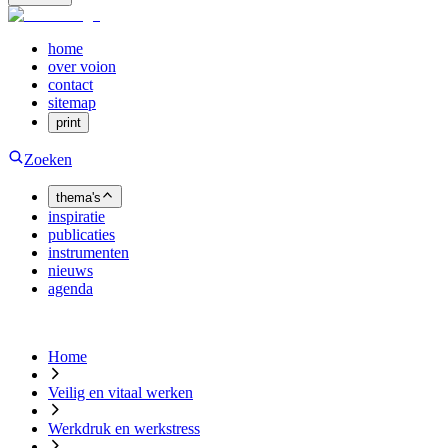
home
over voion
contact
sitemap
print
Zoeken
thema's
inspiratie
publicaties
instrumenten
nieuws
agenda
Home
Veilig en vitaal werken
Werkdruk en werkstress