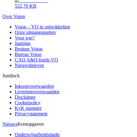
522,70 KB
Over Voion
Voion – VO in ontwikkeling
Onze uitgangspunten
Voor wie?
Jaarplan
Bestuur Voion
Bureau Voion
CAO A&O-fonds VO
Nieuwsbrieven
Juridisch
Inkoopvoorwaarden
Leveringsvoorwaarden
Disclaimer
Cookiepolicy
KvK nummer
Privacystatement
Nieuws
Kernopgaven
Onderwijsarbeidsmarkt