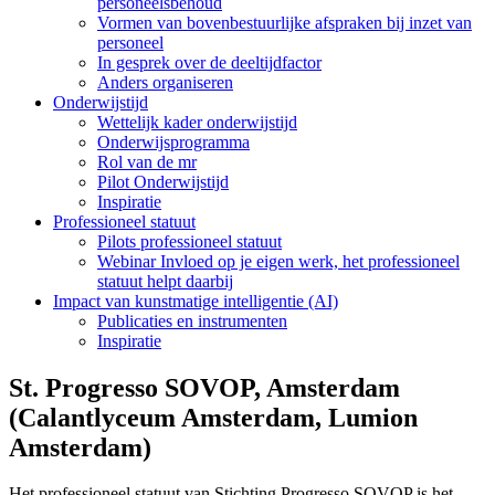
personeelsbehoud
Vormen van bovenbestuurlijke afspraken bij inzet van
personeel
In gesprek over de deeltijdfactor
Anders organiseren
Onderwijstijd
Wettelijk kader onderwijstijd
Onderwijsprogramma
Rol van de mr
Pilot Onderwijstijd
Inspiratie
Professioneel statuut
Pilots professioneel statuut
Webinar Invloed op je eigen werk, het professioneel
statuut helpt daarbij
Impact van kunstmatige intelligentie (AI)
Publicaties en instrumenten
Inspiratie
St. Progresso SOVOP, Amsterdam
(Calantlyceum Amsterdam, Lumion
Amsterdam)
Het professioneel statuut van Stichting Progresso SOVOP is het