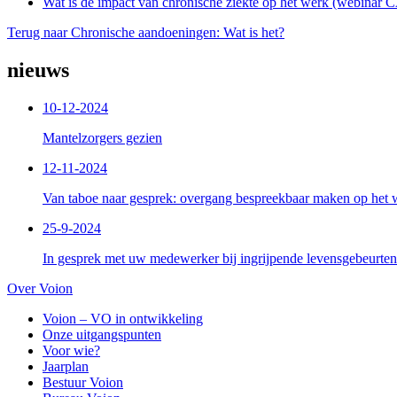
Wat is de impact van chronische ziekte op het werk (webinar
Terug naar Chronische aandoeningen: Wat is het?
nieuws
10-12-2024
Mantelzorgers gezien
12-11-2024
Van taboe naar gesprek: overgang bespreekbaar maken op het 
25-9-2024
In gesprek met uw medewerker bij ingrijpende levensgebeurten
Over Voion
Voion – VO in ontwikkeling
Onze uitgangspunten
Voor wie?
Jaarplan
Bestuur Voion