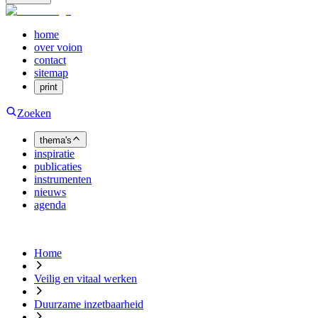
home
over voion
contact
sitemap
print
Zoeken
thema's
inspiratie
publicaties
instrumenten
nieuws
agenda
Home
Veilig en vitaal werken
Duurzame inzetbaarheid