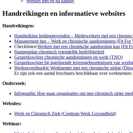
Werken met en na kanker
Handreikingen en informatieve websites
Handreikingen:
Handreiking leidinggevenden – Medewerkers met een chronisc
Management tips – Werk en chronische aandoeningen (Fit For
Checklisten:
Werken met een chronische aandoening kan (Fit F
Stappenplan chronisch vriendelijk bedrijfsbeleid
Gesprekswijzer chronische aandoeningen en werk (TNO)
Gesprekswijzer bij ingrijpende levensgebeurtenissen van werk
Werkgeversboekje Werknemer met een chronische ziekte (Dis
Er zijn ook een aantal brochures beschikbaar over werknemers
Onderzoek:
Infographic Hoe gaan organisaties om met chronisch zieke me
Websites:
Werk en Chronisch Ziek (Centrum Werk Gezondheid)
Webinar: