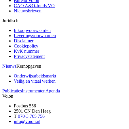
Bureau Voion
CAO A&O-fonds VO
Nieuwsbrieven
Juridisch
Inkoopvoorwaarden
Leveringsvoorwaarden
Disclaimer
Cookiepolicy
KvK nummer
Privacystatement
Nieuws
Kernopgaven
Onderwijsarbeidsmarkt
Veilig en vitaal werken
Publicaties
Instrumenten
Agenda
Voion
Postbus 556
2501 CN Den Haag
T
070-3 765 756
info@voion.nl