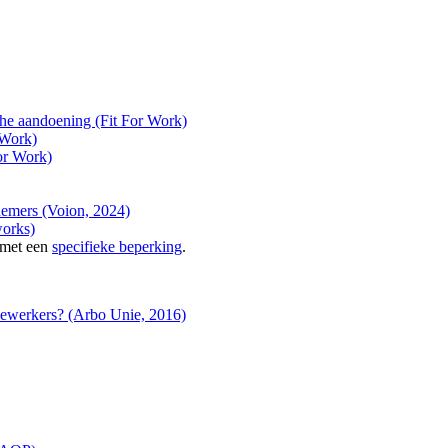
he aandoening (Fit For Work)
 Work)
or Work)
nemers (Voion, 2024)
works)
 met een
specifieke beperking
.
dewerkers? (Arbo Unie, 2016)