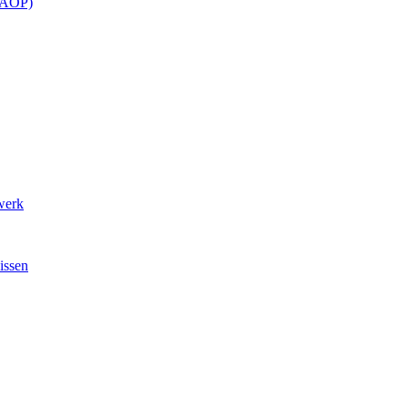
 CAOP)
werk
issen